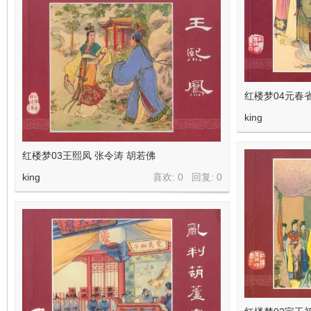
红楼梦04元春
king
红楼梦03王熙凤 张令涛 胡若佛
king
喜欢: 0 回复:
0