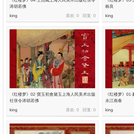
《红楼梦》04·王熙鳳上海人民美术出版社张令
《红楼梦》03
涛胡若佛
栋良
king
喜欢: 0 回复:
0
king
《红楼梦》02·寶玉初會黛玉上海人民美术出版
《红楼梦》01
社张令涛胡若佛
永江南春
king
喜欢: 0 回复:
0
king