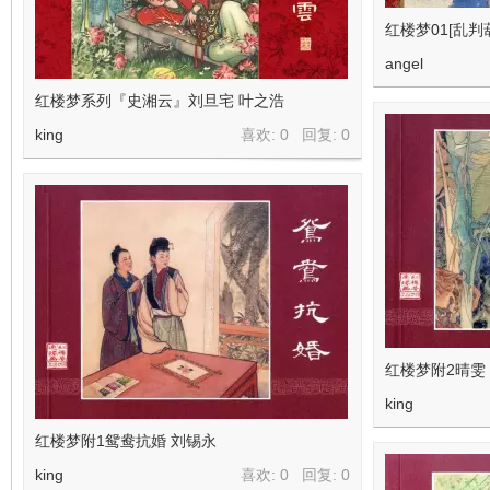
红楼梦01[乱判
angel
红楼梦系列『史湘云』刘旦宅 叶之浩
king
喜欢: 0 回复:
0
红楼梦附2晴雯
king
红楼梦附1鸳鸯抗婚 刘锡永
king
喜欢: 0 回复:
0