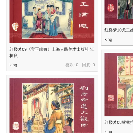
红楼梦10尤二
king
红楼梦09《宝玉瞒赃》上海人民美术出版社 江
栋良
king
喜欢: 0 回复:
0
红楼梦08鸳鸯
king