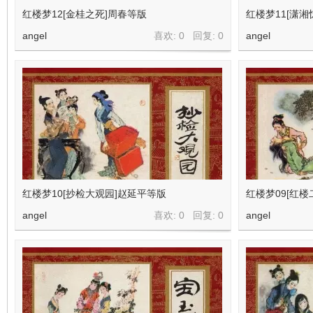
红楼梦12[金桂之死]周春等版
红楼梦11[潇湘
angel
喜欢: 0 回复:
0
angel
红楼梦10[抄检大观园]赵延平等版
红楼梦09[红楼
angel
喜欢: 0 回复:
0
angel