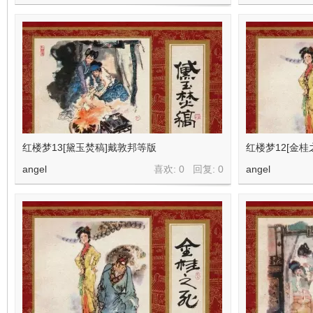
红楼梦13[黛玉焚稿]戴敦邦等版
红楼梦12[金桂
angel
喜欢: 0 回复:
0
angel