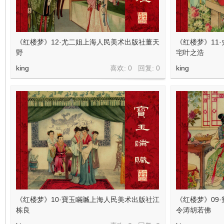
《红楼梦》12·尤二姐上海人民美术出版社董天
《红楼梦》11
野
宅叶之浩
king
喜欢: 0 回复:
0
king
《红楼梦》10·寶玉瞞贓上海人民美术出版社江
《红楼梦》09
栋良
令涛胡若佛