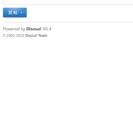
Powered by
Discuz!
X3.4
© 2001-2023
Discuz! Team
.