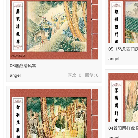
05《怒杀西门
angel
06鏖战清风寨
angel
喜欢: 0 回复:
0
04景阳冈打虎 
angel