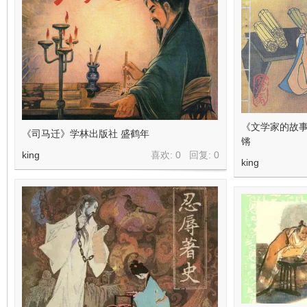
在
《文学家的故事
《司马迁》学林出版社 盛鹤年
锵
king
喜欢: 0 回复:
0
king
线