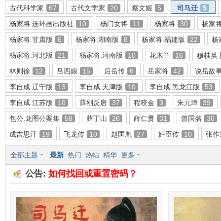
古代科学家
67
古代文学家
20
蔡文姬
5
司马迁
5
杨家将.连环画出版社
10
杨门女将
11
杨家将
30
杨家
杨家将.甘肃版
6
杨家将.湖南版
8
杨家将.福建版
22
杨
环
杨家将.河北版
21
杨家将.河南版
10
花木兰
16
穆桂英
林则徐
12
吕四娘
15
后岳传
6
岳家将
42
说岳故
李自成.辽宁版
13
李自成.天津版
10
李自成.黑龙江版
53
李自成.江苏版
10
薛刚反唐
37
程咬金
3
朱元璋
39
包公.龙图公案集
58
薛丁山
26
薛仁贵
31
曾国藩
30
成吉思汗
19
飞龙传
10
赵匡胤
27
奸臣传
10
张作
画
全部主题
最新
热门
热帖
精华
更多
公告:
如何找回或重置密码？