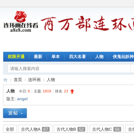
权限开通
最新
单本
四大名著
人物
侠鬼仙妖神
首页
连环画
人物
人物
今日:
0
|
主题:
1919
|
排名:
23
版主:
angel
连
»
›
›
全部
古代人物A
67
古代人物B
52
古代人物C
56
古