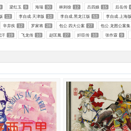
9
梁红玉
9
海瑞
30
林则徐
12
吕四娘
15
后岳传
版
13
李自成.天津版
10
李自成.黑龙江版
53
李自成.上海
辛弃疾
12
罗家将
28
包公.四大公案
27
包公.龙图公案集
思汗
19
飞龙传
10
赵匡胤
27
奸臣传
10
张作霖
9