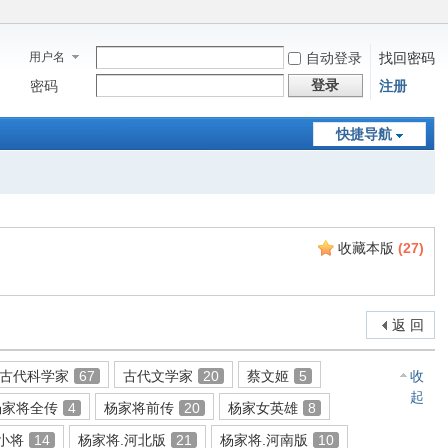
用户名
自动登录
找回密码
登录
密码
注册
快捷导航
收藏本版
(
27
)
返 回
古代科学家
67
古代文学家
20
蔡文姬
5
收
起
杨家将全传
4
杨家将前传
20
杨家女英雄
8
小将
14
杨家将.河北版
21
杨家将.河南版
10