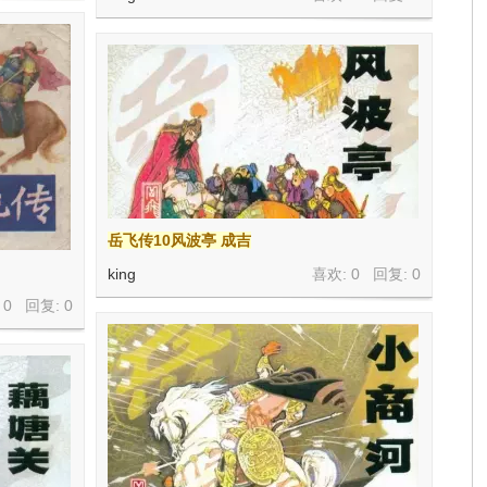
岳飞传10风波亭 成吉
king
喜欢: 0 回复:
0
 0 回复:
0