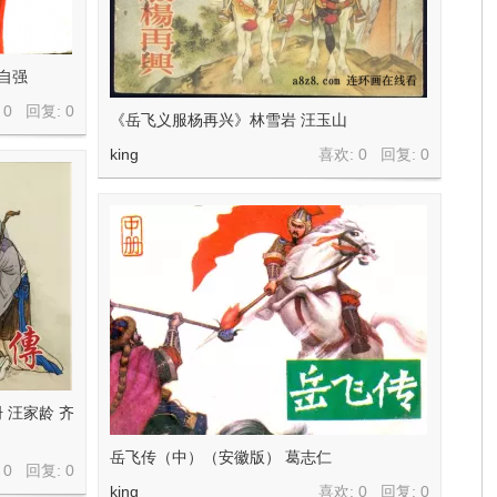
自强
 0 回复:
0
《岳飞义服杨再兴》林雪岩 汪玉山
king
喜欢: 0 回复:
0
 汪家龄 齐
岳飞传（中）（安徽版） 葛志仁
 0 回复:
0
king
喜欢: 0 回复:
0