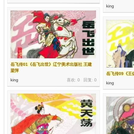
king
岳飞传01《岳飞出世》辽宁美术出版社 王建
梁萍
岳飞传09《王
king
喜欢: 0 回复:
0
king