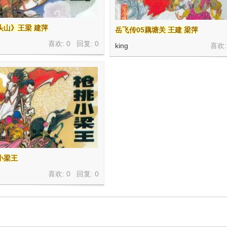
头山》王梁 建萍
岳飞传05藕塘关 王建 梁萍
喜欢: 0 回复:
0
king
喜欢:
小梁王
喜欢: 0 回复:
0