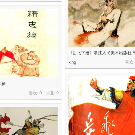
《岳飞下册》浙江人民美术出版社 
king
喜欢:
太禄
喜欢: 0 回复:
0