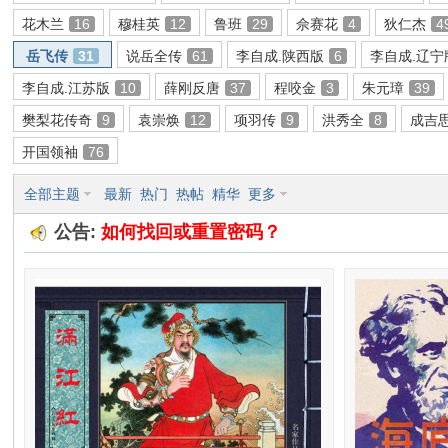
花木兰
16
穆桂英
12
鲁班
29
佘赛花
4
狄仁杰
4
环
岳飞传
31
说岳全传
61
李自成.陕西版
6
李自成.辽宁
李自成.江苏版
10
薛刚反唐
37
程咬金
3
朱元璋
39
樊梨花传奇
9
袁崇焕
12
项羽传
9
洪秀全
8
成吉
开国领袖
76
全部主题
最新
热门
热帖
精华
更多
公告:
如何找回或重置密码？
画