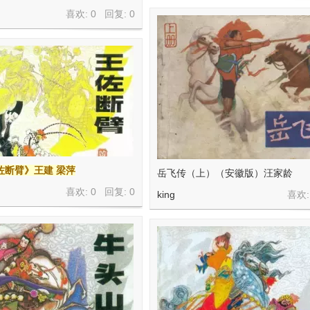
喜欢: 0 回复:
0
佐断臂》王建 梁萍
岳飞传（上）（安徽版）汪家龄
喜欢: 0 回复:
0
king
喜欢: