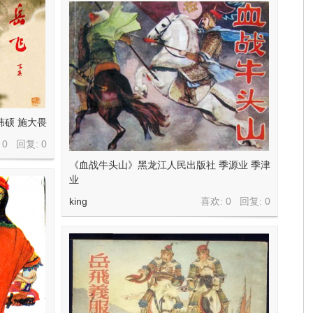
韩硕 施大畏
 0 回复:
0
《血战牛头山》黑龙江人民出版社 季源业 季津
业
king
喜欢: 0 回复:
0