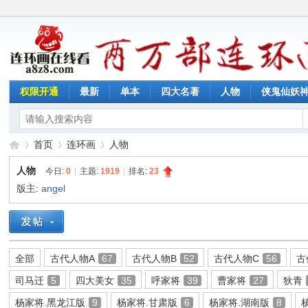
权限开通
最新
单本
四大名著
人物
侠鬼仙妖
首页
连环画
人物
人物
今日:
0
|
主题:
1919
|
排名:
23
版主:
angel
连
»
›
›
全部
古代人物A
67
古代人物B
52
古代人物C
56
古
司马迁
5
四大美女
35
呼家将
39
曹家将
27
狄青
杨家将.黑龙江版
9
杨家将.甘肃版
6
杨家将.湖南版
8