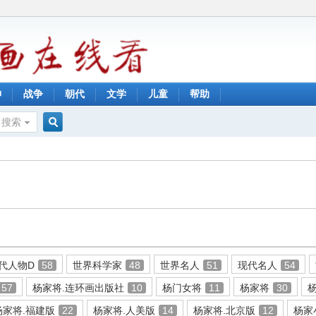
神
战争
朝代
文学
儿童
帮助
搜索
搜
索
代人物D
58
世界科学家
48
世界名人
51
现代名人
54
57
杨家将.连环画出版社
10
杨门女将
11
杨家将
30
杨家将.福建版
22
杨家将.人美版
14
杨家将.北京版
12
杨家