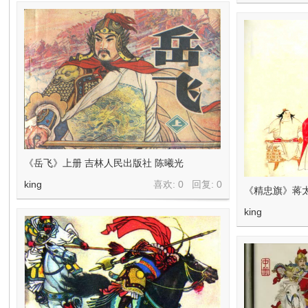
《岳飞》上册 吉林人民出版社 陈曦光
king
喜欢: 0 回复:
0
《精忠旗》蒋
king