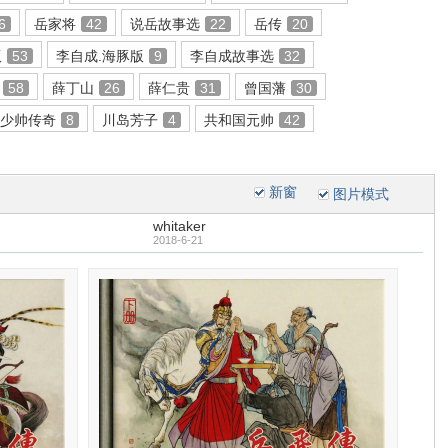
6
岳家将
42
说岳故事选
22
岳传
20
版
53
李自成.海豚版
9
李自成故事选
32
58
薛丁山
26
薛仁贵
31
曾国藩
30
少帅传奇
8
川岛芳子
4
共和国元帅
42
新窗
图片模式
whitaker
2018-6-21