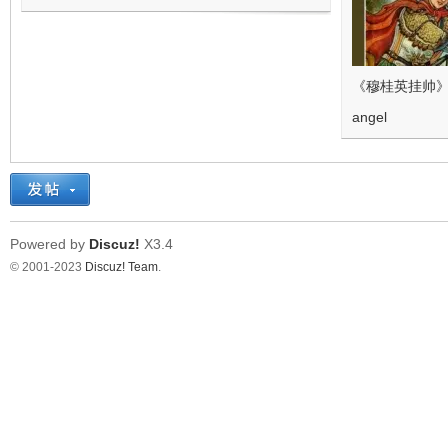
《穆桂英挂帅
angel
Powered by
Discuz!
X3.4
© 2001-2023
Discuz! Team
.