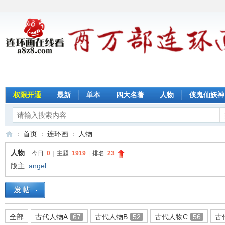
权限开通
最新
单本
四大名著
人物
侠鬼仙妖神
首页
连环画
人物
人物
今日:
0
|
主题:
1919
|
排名:
23
版主:
angel
连
»
›
›
全部
古代人物A
67
古代人物B
52
古代人物C
56
古