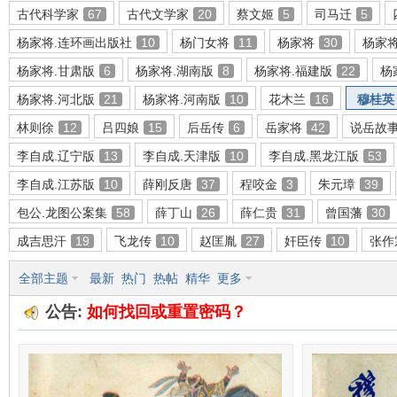
古代科学家
67
古代文学家
20
蔡文姬
5
司马迁
5
杨家将.连环画出版社
10
杨门女将
11
杨家将
30
杨家
杨家将.甘肃版
6
杨家将.湖南版
8
杨家将.福建版
22
杨
环
杨家将.河北版
21
杨家将.河南版
10
花木兰
16
穆桂英
林则徐
12
吕四娘
15
后岳传
6
岳家将
42
说岳故
李自成.辽宁版
13
李自成.天津版
10
李自成.黑龙江版
53
李自成.江苏版
10
薛刚反唐
37
程咬金
3
朱元璋
39
包公.龙图公案集
58
薛丁山
26
薛仁贵
31
曾国藩
30
成吉思汗
19
飞龙传
10
赵匡胤
27
奸臣传
10
张作
画
全部主题
最新
热门
热帖
精华
更多
公告:
如何找回或重置密码？