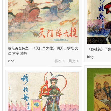
在
穆桂英全传之二《天门阵大捷》明天出版社 文
《穆桂英》下集
仁 尹宇 凌辉
king
king
喜欢: 0 回复:
0
线