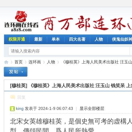
权限开通
最新
单本
四大名著
人物
侠鬼仙妖
首页
连环画
人物
《穆桂英》上海人民美术出版社 汪玉山 钱
[穆桂英]
《穆桂英》上海人民美术出版社 汪玉山 钱笑呆 上
连
»
›
›
›
回复
king
发表于 2024-1-9 06:07:43
|
显示全部楼层
北宋女英雄穆桂英，是個史無可考的虚構
型，傳頌民間，爲人民所熱愛。