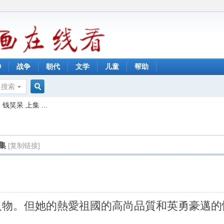
神
战争
朝代
文学
儿童
帮助
搜索
搜
笑呆 上集 ...
索
集
[复制链接]
人物。但她的熱愛祖國的高尚品質和英勇豪邁的