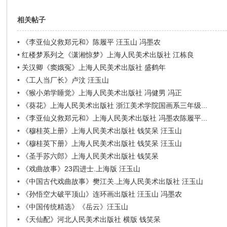
相关帖子
•
《李亚仙义救郑元和》陈履平 汪玉山 冯墨农
•
红楼梦系列之《潇湘惊梦》上海人民美术出版社 江栋良
•
关汉卿《窦娥冤》上海人民美术出版社 盛鹤年
•
《工人当厂长》卢汶 汪玉山
•
《猴小弟学睡觉》上海人民美术出版社 冯健男 冯正
•
《葵花》上海人民美术出版社 浙江美术学院国画系三年级...
•
《李亚仙义救郑元和》上海人民美术出版社 冯墨农陈履平...
•
《穆桂英上册》上海人民美术出版社 钱笑呆 汪玉山
•
《穆桂英下册》上海人民美术出版社 钱笑呆 汪玉山
•
《圣手苏六郎》上海人民美术出版社 钱笑呆
•
《戏曲故事》23四进士.上海版 汪玉山
•
《中国古代戏曲故事》樊江关.上海人民美术出版社 汪玉山
•
《孙悟空大破平顶山》连环画出版社 汪玉山 冯墨农
•
《中国传统精选》《岳云》汪玉山
•
《天仙配》河北人民美术出版社 横版 钱笑呆