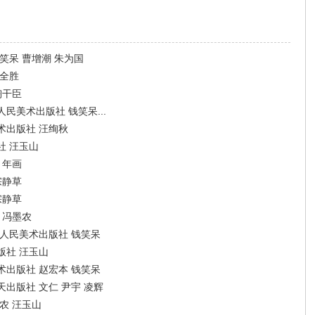
笑呆 曹增潮 朱为国
陈全胜
陶干臣
美术出版社 钱笑呆...
术出版社 汪绚秋
社 汪玉山
 年画
宗静草
宗静草
 冯墨农
人民美术出版社 钱笑呆
版社 汪玉山
出版社 赵宏本 钱笑呆
出版社 文仁 尹宇 凌辉
农 汪玉山