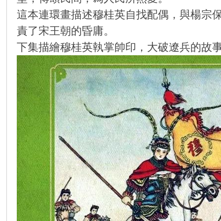
這本連環畫描述穆桂英自找配偶，與楊宗
环
責了宋王朝的昏庸。
下集描繪穆桂英執掌帥印，大破遼兵的故
画