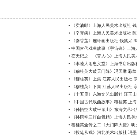
•
《卖油郎》上海人民美术出版社 钱
•
《辛弃疾》上海人民美术出版社 
•
《秦香莲》连环画出版社 钱笑呆 
•
中国古代戏曲故事《宇宙锋》上海人民
•
变天记之一《苦人心》上海人民美
•
《李逵大闹忠义堂》上海书店出版
•
《穆桂英大破天门阵》冯国琳 彩绘
•
《穆桂英》上集 江苏人民出版社 
•
《穆桂英》下集 江苏人民出版社 
•
《十五贯》东海文艺出版社 汪玉山
•
《中国古代戏曲故事》穆桂英.上海
•
《孙悟空大破平顶山》东海文艺出
•
《孙悟空三打白骨精》上海人民美术
•
穆桂英全传之二《天门阵大捷》明天
•
《投笔从戎》河北美术出版社 冯墨