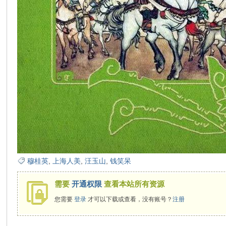
在
线
穆桂英
,
上海人美
,
汪玉山
,
钱笑呆
需要
开通权限
查看本站所有资源
您需要
登录
才可以下载或查看，没有账号？
注册
看