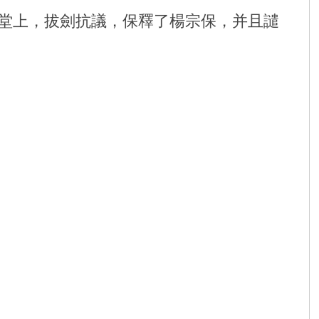
堂上，拔劍抗議，保釋了楊宗保，并且譴