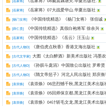
《岳家将》08威震藕塘关.华夏出版社.
[
岳家将
]
《岳家将》07大战爱华山.华夏出版社
[
岳家将
]
《中国传统精选》《杨门女将》 张伯诚
[
杨门女将
]
《中国传统精选》真假白袍将军 徐余兴
[
薛仁贵
]
《中国传统精选》《岳云》汪玉山
[
岳家将
]
《唐伯虎点秋香》香港文海出版社
[
古代人物D
]
大图《太白醉酒》新美术出版社 冯墨农
[
古代文学家
]
《孙膑斗庞涓》中国致公出版社 罗希贤
[
古代人物D
]
《隋文帝惩子》河北人民出版社 郑庆衡
[
古代人物D
]
《袁崇焕》06悲烈憾千秋,黑龙江美术出版
[
袁崇焕
]
《袁崇焕》05回师保京都,黑龙江美术出版
[
袁崇焕
]
《袁崇焕》04计斩毛文龙,黑龙江美术出版
[
袁崇焕
]