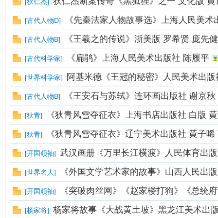
狄仁杰断案传奇《黑狐狸》之一 文化版 黄
[
狄仁杰
]
看
《先秦法家人物故事选》上海人民美术
[
古代人物D
]
《王羲之的传说》浙美版 罗希贤 庞先健
[
古代人物B
]
《扁鹃》上海人民美术出版社 陈履平
[
古代科学家
]
阿基米德《王冠的秘密》人民美术出版
[
世界科学家
]
《王安石与苏轼》连环画出版社 谢京秋
[
古代人物B
]
《狄青风雪夺征衣》上海书店出版社 白版 黄
[
狄青
]
《狄青风雪夺征衣》辽宁美术出版社 黄子唏
[
狄青
]
武汉画册《万里长江横渡》人民体育出版
[
开国领袖
]
《外国文学艺术家的故事》山西人民出版社
[
世界名人
]
《突破肉丝网》《赵家楼打狗》《总统府
[
开国领袖
]
杨家将故事《大战黄土坡》黑龙江美术出版
[
杨家将
]