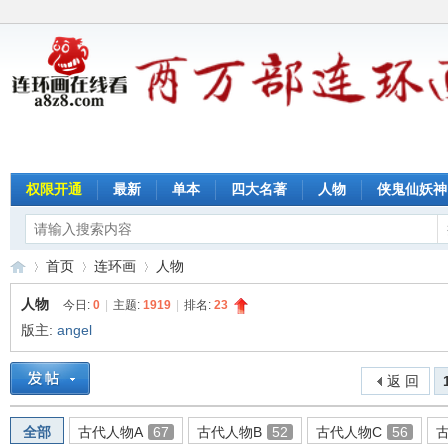
权限开通
最新
单本
四大名著
人物
侠鬼仙妖神
首页
连环画
人物
人物
今日:
0
|
主题:
1919
|
排名:
23
版主:
angel
连
»
›
›
返 回
全部
古代人物A
67
古代人物B
52
古代人物C
56