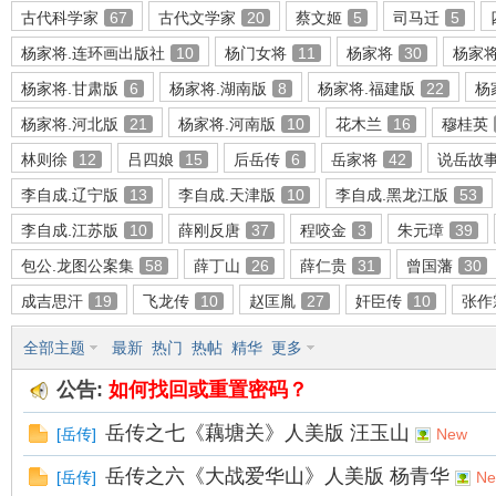
古代科学家
67
古代文学家
20
蔡文姬
5
司马迁
5
杨家将.连环画出版社
10
杨门女将
11
杨家将
30
杨家
杨家将.甘肃版
6
杨家将.湖南版
8
杨家将.福建版
22
杨
环
杨家将.河北版
21
杨家将.河南版
10
花木兰
16
穆桂英
林则徐
12
吕四娘
15
后岳传
6
岳家将
42
说岳故
李自成.辽宁版
13
李自成.天津版
10
李自成.黑龙江版
53
李自成.江苏版
10
薛刚反唐
37
程咬金
3
朱元璋
39
包公.龙图公案集
58
薛丁山
26
薛仁贵
31
曾国藩
30
成吉思汗
19
飞龙传
10
赵匡胤
27
奸臣传
10
张作
画
全部主题
最新
热门
热帖
精华
更多
公告:
如何找回或重置密码？
岳传之七《藕塘关》人美版 汪玉山
[
岳传
]
New
岳传之六《大战爱华山》人美版 杨青华
[
岳传
]
N