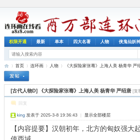
权限开通
最新
单本
四大名著
人物
侠鬼仙妖
首页
连环画
人物
《大探险家张骞》上海人美 杨青华 严绍唐
[古代人物D]
《大探险家张骞》上海人美 杨青华 严绍唐
[复
连
»
›
›
›
回复
king
发表于 2025-3-8 19:36:43
|
显示全部楼层
【内容提要】汉朝初年，北方的匈奴强大
使西域。