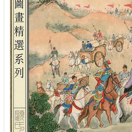
在
线
看