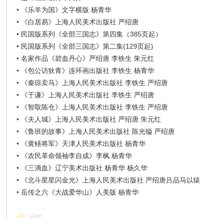
•
《乐羊为国》文字横版 杨青华
•
《白居易》上海人民美术出版社 严绍唐
•
民国版系列《全部三国志》第四集（385页起）
•
民国版系列《全部三国志》第二集(129页起)
•
名家作品《碧血丹心》严绍唐 李铁生 朱元红
•
《包公访狄青》连环画出版社 李铁生 杨青华
•
《秦琼卖马》上海人民美术出版社 李铁生 严绍唐
•
《于谦》上海人民美术出版社 李铁生 严绍唐
•
《智取陈仓》上海人民美术出版社 李铁生 严绍唐
•
《夫人城》上海人民美术出版社 严绍唐 朱元红
•
《鲁班的故事》上海人民美术出版社 陈光镒 严绍唐
•
《黄鳝将军》天津人民美术出版社 杨青华
•
《农民革命领袖李自成》李枫 杨青华
•
《三滴血》辽宁美术出版社 杨青华 杨久华
•
《北斗星星闪金光》上海人民美术出版社 严绍唐吕品马以辕
•
岳传之六《大战爱华山》人美版 杨青华
回复