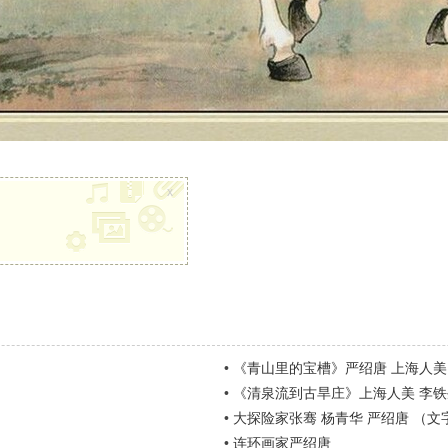
x
•
《青山里的宝槽》严绍唐 上海人美
•
《清泉流到古旱庄》上海人美 李铁
•
大探险家张骞 杨青华 严绍唐 （文
•
连环画家严绍唐