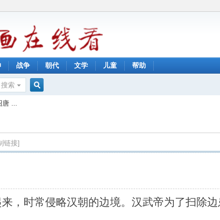
神
战争
朝代
文学
儿童
帮助
搜索
搜
 ...
索
制链接]
起来，时常侵略汉朝的边境。汉武帝为了扫除边