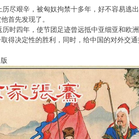
在路上历尽艰辛，被匈奴拘禁十多年，好不容易逃
被他首先发现了。
往返历时四年，使节团足迹曾远抵中亚细亚和欧
争取得决定性的胜利，同时，给中国的对外交通
 版