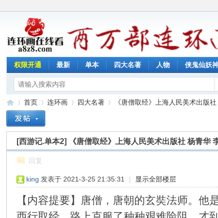
权限开通
最新
单本
四大名著
人物
侠鬼仙妖
首页
连环画
四大名著
《唐僧取经》上海人民美术出版社 杨青
[西游记.单本2]
《唐僧取经》上海人民美术出版社 杨青华 
连
»
›
›
›
回复
king
发表于 2021-3-25 21:35:31
|
显示全部楼层
【内容提要】唐僧，唐朝的玄奘法师。他是
西行取经，路上克服了种种艰难险阻，才到