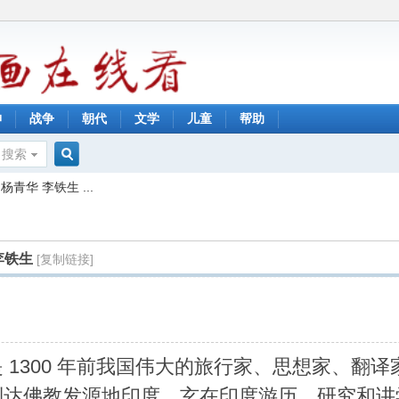
神
战争
朝代
文学
儿童
帮助
搜索
搜
华 李铁生 ...
索
李铁生
[复制链接]
 1300 年前我国伟大的旅行家、思想家、翻
达佛教发源地印度。玄在印度游历、研究和讲学