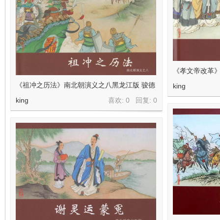
《孝文帝改革》
《祖冲之历法》南北朝演义之八黑龙江版 骏德
king
king
喜欢: 0 回复:
0