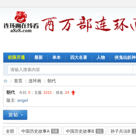
权限开通
最新
单本
四大名著
人物
侠鬼仙妖神
首页
连环画
朝代
朝代
今日:
0
|
主题:
2221
|
排名:
24
版主:
angel
连
»
›
›
全部
中国历史故事A
58
中国历史故事B
51
孙子兵法B
1