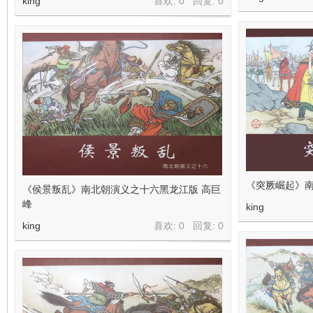
king
喜欢: 0 回复:
0
看
《突厥崛起》南
《侯景叛乱》南北朝演义之十六黑龙江版 高巨
峰
king
king
喜欢: 0 回复:
0