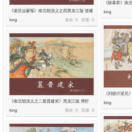
《除暴君》南北
《谢灵运蒙冤》南北朝演义之四黑龙江版 曾建
king
king
喜欢: 0 回复:
0
《刘骏讨逆兄》
《南北朝演义之二篡晋建宋》黑龙江版 博轩
king
king
喜欢: 0 回复:
0