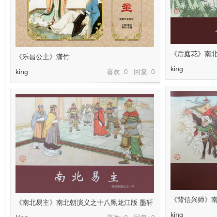
在
《后庭花》南北
《乐昌公主》潇竹
king
king
喜欢: 0 回复:
0
线
《背信兴师》南
《南北易主》南北朝演义之十八黑龙江版 墨轩
king