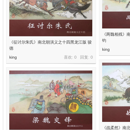
《两魏相残》南
钧
《征讨尔朱氏》南北朝演义之十四黑龙江版 骏
德
king
king
喜欢: 0 回复:
0
《战柔然》南北