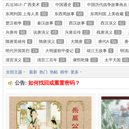
兵法36计-广西美术
12
中国通史
13
中国历代战争故事画丛
东周列国.上海人美
50
东西周故事
50
东周列国.上美收藏
5
楚汉相争
12
秦汉故事
60
西汉故事
56
西汉演义
62
环
兴唐传
68
说唐演义
49
兴唐后传
10
残唐演义
15
隋唐英雄传
6
隋唐演义
60
大隋唐
90
唐代A
56
唐
明代开国英烈
19
大明援朝平倭记
8
靖江王故事
5
明清
清宫演义
30
清宫三百年
24
康熙乾隆
22
太平天国
65
全部主题
最新
热门
热帖
精华
更多
公告:
如何找回或重置密码？
画