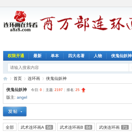
权限开通
最新
单本
四大名著
人物
侠鬼仙妖神
首页
连环画
侠鬼仙妖神
侠鬼仙妖神
今日:
0
|
主题:
2197
|
排名:
25
版主:
angel
连
»
›
›
全部
武术连环画A
56
武术连环画B
84
武侠连环画
71