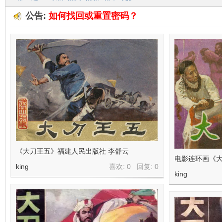
公告:
如何找回或重置密码？
在
线
《大刀王五》福建人民出版社 李舒云
电影连环画《
king
喜欢: 0 回复:
0
king