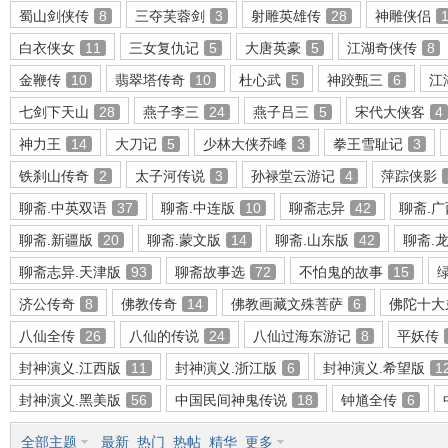
蜀山剑侠传
8
三夺芙蓉剑
3
射雕英雄传
28
神雕侠侣
白衣侠女
11
三女复仇记
5
大唐英豪
5
江湖奇侠传
8
金鞭传
10
翡翠塔传奇
10
杜心武
5
神跤甄三
6
江
环
七剑下天山
28
燕子李三
24
燕子吕三
5
宋代大侠客
4
神力王
14
大刀记
5
少林大侠乔峰
3
拳王雪耻记
3
铁刹山传奇
2
太子河传说
3
孙禄堂云游记
4
萍踪侠影
聊斋.中英双语
37
聊斋.中连版
10
聊斋志异
42
聊斋.
聊斋.新疆版
20
聊斋.蒙文版
14
聊斋.山东版
42
聊斋.
聊斋志异.天津版
93
聊斋故事选
72
不怕鬼的故事
15
画
济公传奇
8
佛教传奇
14
佛教画藏文殊菩萨
6
佛陀十大
八仙全传
26
八仙的传说
24
八仙过海东游记
8
平妖传
封神演义.江西版
11
封神演义.浙江版
6
封神演义.希望版
1
封神演义.黑美版
56
中国民间神鬼传说
18
钟馗全传
6
全部主题
最新
热门
热帖
精华
更多