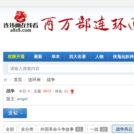
权限开通
最新
单本
四大名著
人物
侠鬼仙妖神
首页
连环画
战争
战争
今日:
0
|
主题:
3872
|
排名:
21
版主:
angel
连
»
›
›
全部
未分类
外国革命斗争故事
51
一战
20
战争风云