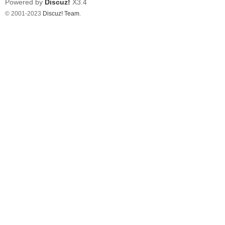
Powered by
Discuz!
X3.4
© 2001-2023
Discuz! Team
.