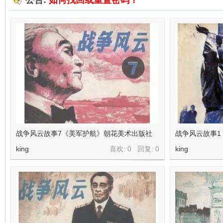
公告:
如何找回或重置密码？
在
线
战争风云故事7《美军护航》朝花美术出版社
战争风云故事1
king
喜欢: 0 回复:
0
king