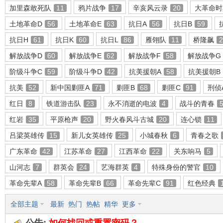
加里森敢死队
11
鸦片战争
17
辛亥风云录
20
大革命时
土地革命D
56
土地革命E
63
抗日A
56
抗日B
59
抗日H
61
抗日K
60
抗日L
86
雁翎队
11
桥隆飙
2
环
解放战争D
60
解放战争E
62
解放战争F
58
解放战争G
阶级斗争C
59
阶级斗争D
42
抗美援朝A
58
抗美援朝B
抗美
52
新中国剿匪A
71
剿匪B
68
剿匪C
91
刑侦
红日
8
铁道游击队
23
永不消逝的电波
4
战斗的青春
红岩
35
平原枪声
20
野火春风斗古城
20
连心锁
11
吕梁英雄传
15
新儿女英雄传
25
小城春秋
6
青春之歌
画
广东革命
42
江苏革命
27
江西革命
22
关东响马
5
山河志
7
群英会
24
艺海群英
4
特殊身份的警官
10
革命先辈A
58
革命先辈B
66
革命先辈C
91
红色经典
全部主题
最新
热门
热帖
精华
更多