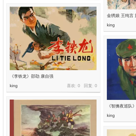
金绣娘 王纯言 
king
《李铁龙》邵劭 康自强
king
喜欢: 0 回复:
0
《智擒夜巡队》
king