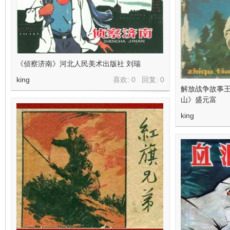
看
《侦察济南》河北人民美术出版社 刘瑞
king
喜欢: 0 回复:
0
解放战争故事
山》盛元富
king