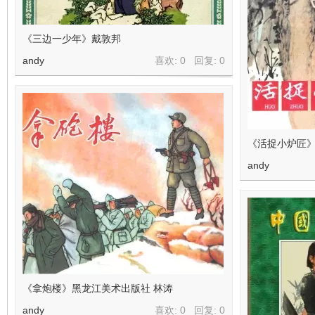
《三边一少年》戴敦邦
andy
喜欢: 0 回复:
0
《活捉小炉匠》
andy
《拿炮楼》黑龙江美术出版社 林涛
andy
喜欢: 0 回复:
0