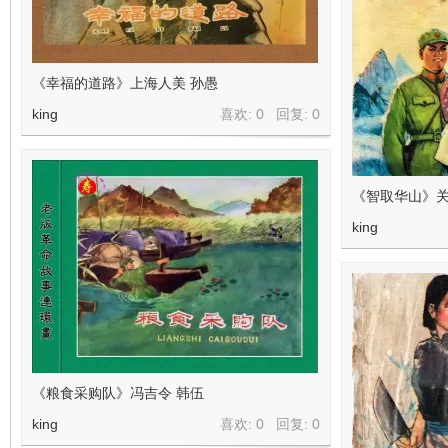
《幸福的道路》上海人美 孙愚
king
喜欢: 0 回复:
0
《智取华山》
king
《粮食采购队》冯吉令 韩伍
king
喜欢: 0 回复:
0