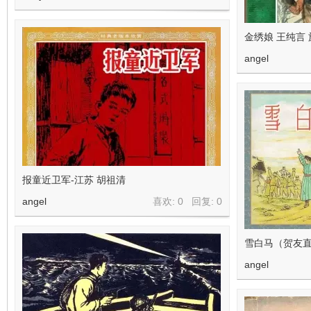
金绣娘 王纯言
angel
报童近卫军-江苏 胡祖清
angel
喜欢: 0 回复:
0
雪白马（贺友
angel