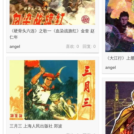
《硬骨头六连》之歌一《血染战旗红》金奎 赵
仁年
angel
喜欢: 0 回复:
0
《大江行》上册
angel
三月三 上海人民出版社 郑波