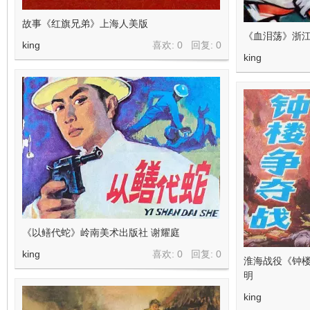
故事《红旗兄弟》上海人美版
《血泪荡》浙江
king
喜欢: 0 回复:
0
king
《以鳝代蛇》岭南美术出版社 谢耀庭
king
喜欢: 0 回复:
0
淮海战役《钟楼
明
king