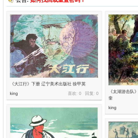
公告:
如何找回或重置密码？
在
线
《大江行》下册 辽宁美术出版社 徐甲英
《太湖游击队》
king
喜欢: 0 回复:
0
奎
king