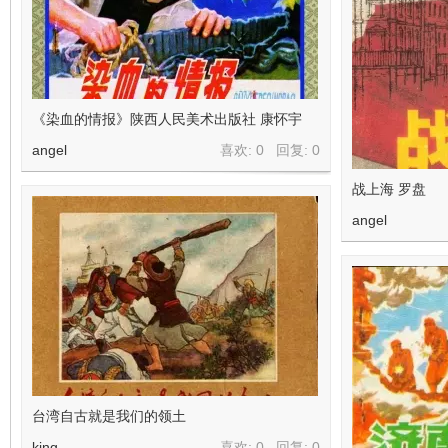
《染血的情报》陕西人民美术出版社 康怀宇
angel
喜欢: 0 回复:
0
战上海 罗盘
angel
台湾自古就是我们的领土
king
喜欢: 0 回复:
0