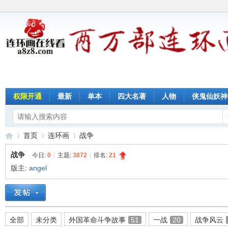
权限开通
最新
单本
四大名著
人物
侠鬼仙妖神
首页
连环画
战争
战争
今日:
0
|
主题:
3872
|
排名:
21
版主:
angel
连
»
›
›
全部
未分类
外国革命斗争故事
51
一战
20
战争风云