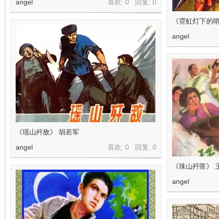
angel
喜欢: 0 回复:
0
《霓虹灯下的哨
angel
《瑶山歼敌》 胡若军
angel
喜欢: 0 回复:
0
《珠山歼匪》 
angel