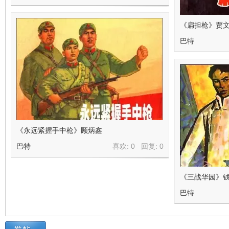
《扁担枪》贾
巴特
《永远紧握手中枪》顾炳鑫
巴特
喜欢: 0 回复:
0
《三战华园》
巴特