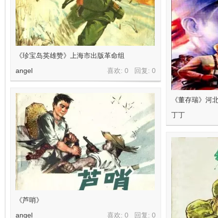
《珍宝岛英雄赞》上海市出版革命组
angel
喜欢: 0 回复:
0
《董存瑞》河
丁丁
《芦哨》
angel
喜欢: 0 回复:
0