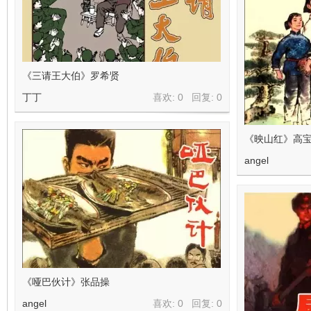
《三请王大伯》罗希贤
丁丁
喜欢: 0 回复:
0
《映山红》高宝
angel
《哑巴伙计》张品操
angel
喜欢: 0 回复:
0