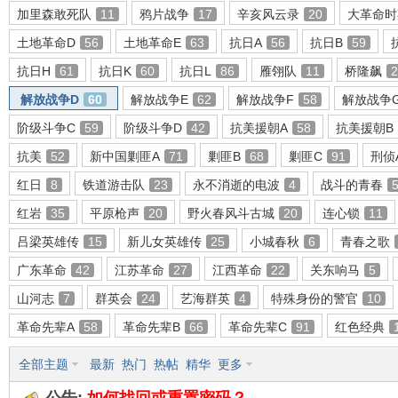
加里森敢死队
11
鸦片战争
17
辛亥风云录
20
大革命时
土地革命D
56
土地革命E
63
抗日A
56
抗日B
59
抗日H
61
抗日K
60
抗日L
86
雁翎队
11
桥隆飙
2
环
解放战争D
60
解放战争E
62
解放战争F
58
解放战争
阶级斗争C
59
阶级斗争D
42
抗美援朝A
58
抗美援朝B
抗美
52
新中国剿匪A
71
剿匪B
68
剿匪C
91
刑侦
红日
8
铁道游击队
23
永不消逝的电波
4
战斗的青春
红岩
35
平原枪声
20
野火春风斗古城
20
连心锁
11
吕梁英雄传
15
新儿女英雄传
25
小城春秋
6
青春之歌
画
广东革命
42
江苏革命
27
江西革命
22
关东响马
5
山河志
7
群英会
24
艺海群英
4
特殊身份的警官
10
革命先辈A
58
革命先辈B
66
革命先辈C
91
红色经典
全部主题
最新
热门
热帖
精华
更多