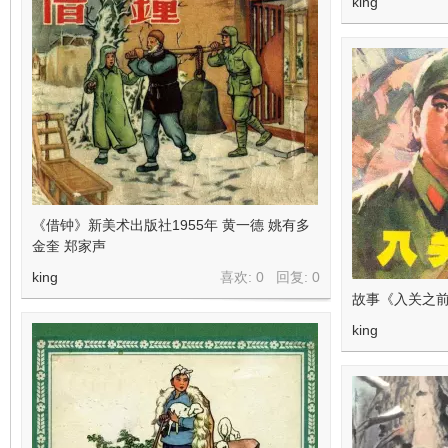
king
《借钟》新美术出版社1955年 黄一德 姚有多
金奎 郑家声
king
喜欢: 0 回复:
0
故事《入关之
king