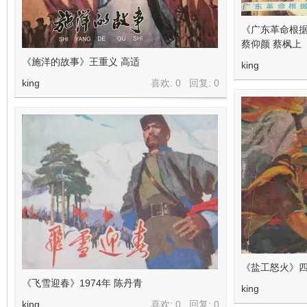
《广东革命根
蔡仰颜 蔡枫上
《施洋的故事》王重义 高适
king
king
喜欢: 0 回复:
0
《盐工怒火》四
《飞雪迎春》1974年 陈丹青
king
king
喜欢: 0 回复:
0