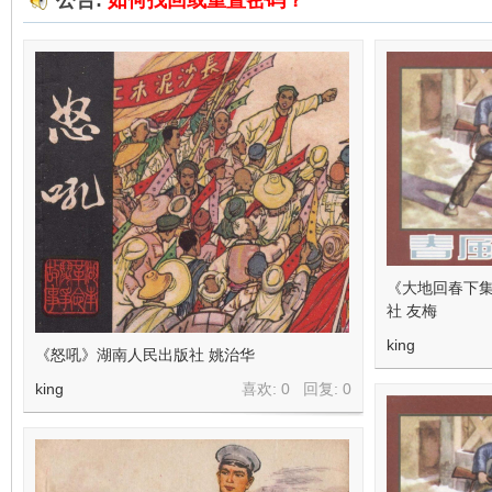
公告:
如何找回或重置密码？
在
线
《大地回春下
社 友梅
king
《怒吼》湖南人民出版社 姚治华
king
喜欢: 0 回复:
0