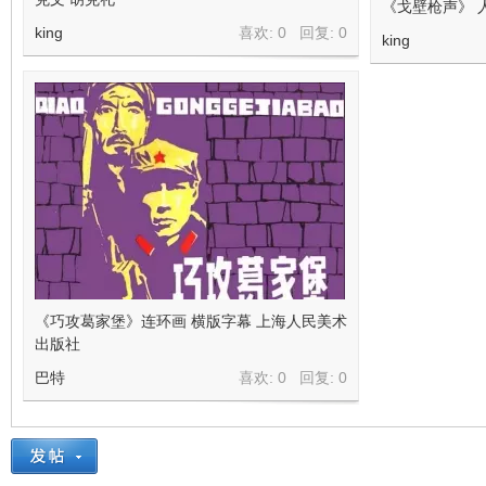
《戈壁枪声》 
king
喜欢: 0 回复:
0
king
《巧攻葛家堡》连环画 横版字幕 上海人民美术
出版社
巴特
喜欢: 0 回复:
0