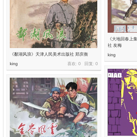
看
《大地回春上
社 友梅
《鄱湖风浪》天津人民美术出版社 郑庆衡
king
king
喜欢: 0 回复:
0