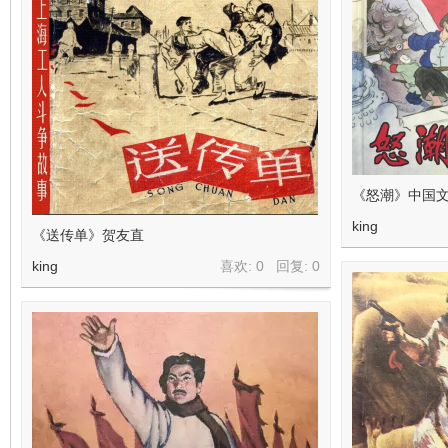
《怒潮》中国文
king
《送传单》贺友直
king
喜欢: 0 回复:
0