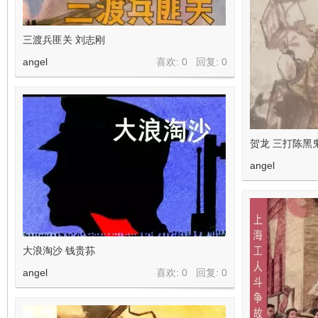
三渡兵匪关 刘志刚
angel
喜欢: 0 回复:
0
贺龙 三打陈黑
angel
大浪淘沙 钱贵荪
angel
喜欢: 0 回复:
0