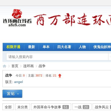
权限开通
最新
单本
四大名著
人物
侠鬼仙妖神
首页
连环画
战争
战争
今日:
0
|
主题:
3872
|
排名:
21
版主:
angel
连
»
›
›
全部
未分类
外国革命斗争故事
51
一战
20
战争风云