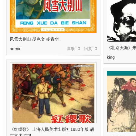
风雪大别山 胡克文 杨青华
《壮别天涯》
admin
喜欢: 0 回复:
0
king
《红缨歌》 上海人民美术出版社1980年版 胡
克文 胡克礼