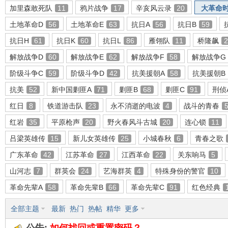
加里森敢死队
11
鸦片战争
17
辛亥风云录
20
大革命
土地革命D
56
土地革命E
63
抗日A
56
抗日B
59
抗日H
61
抗日K
60
抗日L
86
雁翎队
11
桥隆飙
2
环
解放战争D
60
解放战争E
62
解放战争F
58
解放战争G
阶级斗争C
59
阶级斗争D
42
抗美援朝A
58
抗美援朝B
抗美
52
新中国剿匪A
71
剿匪B
68
剿匪C
91
刑侦
红日
8
铁道游击队
23
永不消逝的电波
4
战斗的青春
红岩
35
平原枪声
20
野火春风斗古城
20
连心锁
11
吕梁英雄传
15
新儿女英雄传
25
小城春秋
6
青春之歌
画
广东革命
42
江苏革命
27
江西革命
22
关东响马
5
山河志
7
群英会
24
艺海群英
4
特殊身份的警官
10
革命先辈A
58
革命先辈B
66
革命先辈C
91
红色经典
全部主题
最新
热门
热帖
精华
更多