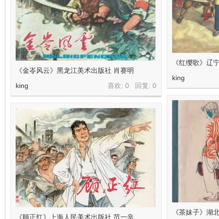
《红缨歌》辽宁
《金岺风云》黑龙江美术出版社 肖赛明
king
king
喜欢: 0 回复:
0
《茶妹子》湖北
《顾正红》上海人民美术出版社 范一辛