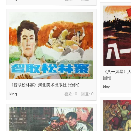
《八一风暴》人
国维
《智取松林寨》河北美术出版社 张修竹
king
king
喜欢: 0 回复:
0