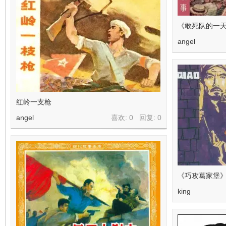
《敢死队的一
angel
红岭一支枪
angel
喜欢: 0 回复:
0
《巧攻葛家堡》
king