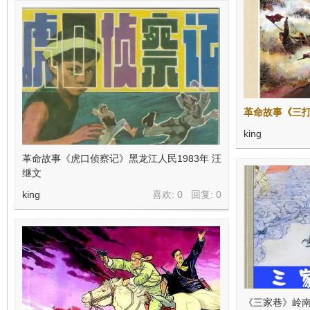
革命故事《三
king
革命故事《虎口侦察记》黑龙江人民1983年 汪
继文
king
喜欢: 0 回复:
0
《三家巷》岭南