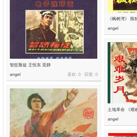
《枫树湾》 陈
angel
智惩叛徒 王恒东 亚静
angel
喜欢: 0 回复:
0
土地革命 《艰
angel