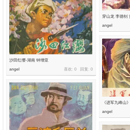
穿山龙 李德钊
angel
沙田红缨-湖南 钟增亚
angel
喜欢: 0 回复:
0
《进军九峰山》
angel