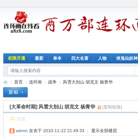
权限开通
最新
单本
四大名著
人物
侠鬼仙妖神
首页
连环画
战争
风雪大别山 胡克文 杨青华
[大革命时期]
风雪大别山 胡克文 杨青华
[复制链接]
连
»
›
›
›
回复
admin
发表于 2010-11-22 21:49:33
|
显示全部楼层