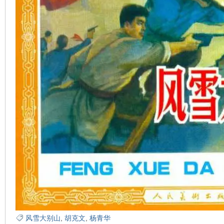
风雪大别山
,
胡克文
,
杨青华