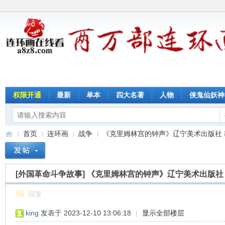
权限开通
最新
单本
四大名著
人物
侠鬼仙妖神
首页
连环画
战争
《克里姆林宫的钟声》辽宁美术出版社 胡克
[外国革命斗争故事]
《克里姆林宫的钟声》辽宁美术出版社
连
»
›
›
›
回复
king
发表于 2023-12-10 13:06:18
|
显示全部楼层