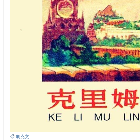
在
线
胡克文