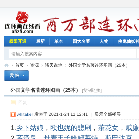
权限开通
最新
单本
四大名著
人物
侠鬼仙妖
首页
资源
谈天说地
外国文学名著连环图画（25本）
外国文学名著连环图画（25本）
[复制链接]
连
»
›
›
›
回复
whitaker
发表于 2021-1-24 11:12:41
|
显示全部楼层
1.
乡下姑娘
，
欧也妮的悲剧
，
茶花女
，
威
2.
吝啬鬼
，
丹麦王子哈姆莱特
，
斯巴达克