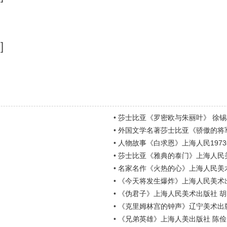
]
2]
•
莎士比亚《罗密欧与朱丽叶》 徐锡
•
外国文学名著莎士比亚《骄傲的将军
•
人物故事《白求恩》上海人民1973
•
莎士比亚《雅典的泰门》上海人民
•
名家名作《火热的心》上海人民美
•
《今天将发生爆炸》上海人民美术
•
《伪君子》上海人民美术出版社 
•
《克里姆林宫的钟声》辽宁美术出
•
《兄弟英雄》上海人美出版社 陈俭