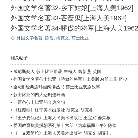
外国文学名著32-乡下姑娘[上海人美1962
外国文学名著33-吝啬鬼[上海人美1962]
外国文学名著34-骄傲的将军[上海人美196
外国文学名著
,
陈俭
,
胡克文
,
莎士比亚
相关帖子
•
威尼斯商人-莎士比亚原著-朱植人-魏新燕-英国
•
外国文学名著莎士比亚《骄傲的将军》上美版34册上 陆俨少
•
全4册 经典连环画阅读丛书 莎士比亚戏剧故事
•
莎士比亚的四大悲剧连环画
•
一百条莎士比亚的金典名句
•
《红缨歌》辽宁美术出版社 胡克文 胡克礼
•
《王子复仇记》上海人民美术出版社 王宝兴 姜荣根
•
爱国教育抗美援朝系列第十六部《为幸福而斗争》陈俭
•
《一支双筒枪》上海人民美术出版社 胡克文 胡克礼