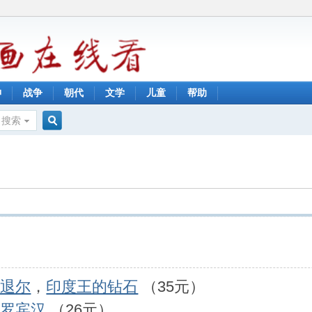
神
战争
朝代
文学
儿童
帮助
搜索
搜
索
廉退尔
，
印度王的钻石
（35元）
，
罗宾汉
（26元）