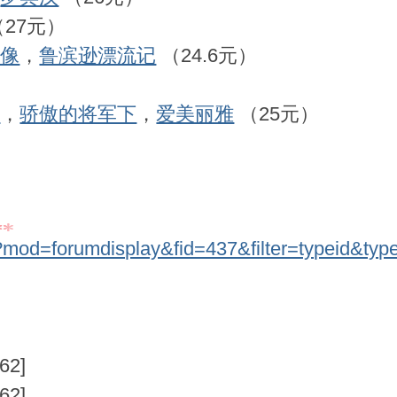
27元）
石像
，
鲁滨逊漂流记
（24.6元）
）
上
，
骄傲的将军下
，
爱美丽雅
（25元）
?mod=forumdisplay&fid=437&filter=typeid&typ
]
62]
62]