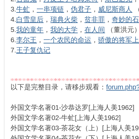
3.
牛虻
，
一串项链
，
伪君子
，
威尼斯商人
（
环
4.
白雪皇后
，
瑞典火柴
，
贫非罪
，
奇妙的
5.
我的童年
，
我的大学
，
在人间
（董洪元
6.
李尔王
，
一个农民的命运
，
骄傲的将军
7.
王子复仇记
画
以下是完整目录，请移步观看：
forum.php
外国文学名著01-沙恭达罗[上海人美1962
外国文学名著02-牛虻[上海人美1962]
外国文学名著03-茶花女（上）[上海人美19
外国文学名著04-茶花女（下）[上海人美19