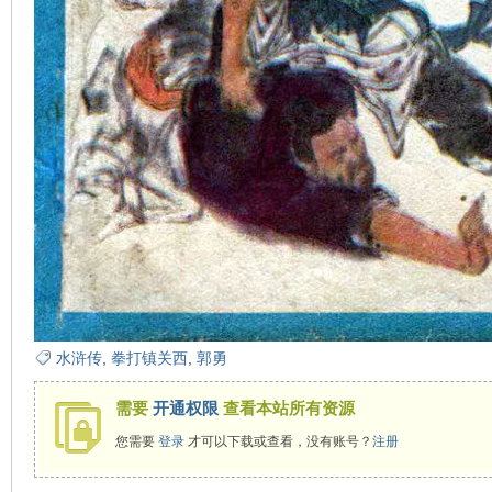
在
线
水浒传
,
拳打镇关西
,
郭勇
需要
开通权限
查看本站所有资源
您需要
登录
才可以下载或查看，没有账号？
注册