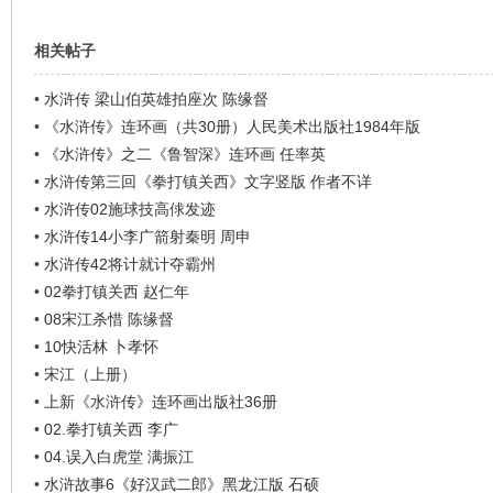
看
相关帖子
•
水浒传 梁山伯英雄拍座次 陈缘督
•
《水浒传》连环画（共30册）人民美术出版社1984年版
•
《水浒传》之二《鲁智深》连环画 任率英
•
水浒传第三回《拳打镇关西》文字竖版 作者不详
•
水浒传02施球技高俅发迹
•
水浒传14小李广箭射秦明 周申
•
水浒传42将计就计夺霸州
•
02拳打镇关西 赵仁年
•
08宋江杀惜 陈缘督
•
10快活林 卜孝怀
•
宋江（上册）
•
上新《水浒传》连环画出版社36册
•
02.拳打镇关西 李广
•
04.误入白虎堂 满振江
•
水浒故事6《好汉武二郎》黑龙江版 石硕