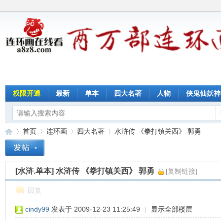
权限开通
最新
单本
四大名著
人物
侠鬼仙妖神
首页
连环画
四大名著
水浒传 《拳打镇关西》 郭勇
[水浒.单本]
水浒传 《拳打镇关西》 郭勇
[复制链接]
连
»
›
›
›
回复
cindy99
发表于 2009-12-23 11:25:49
|
显示全部楼层