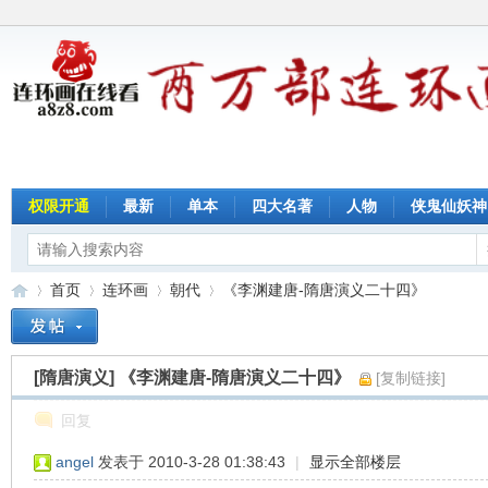
权限开通
最新
单本
四大名著
人物
侠鬼仙妖神
首页
连环画
朝代
《李渊建唐-隋唐演义二十四》
[隋唐演义]
《李渊建唐-隋唐演义二十四》
[复制链接]
连
»
›
›
›
回复
angel
发表于 2010-3-28 01:38:43
|
显示全部楼层