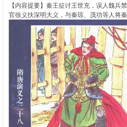
【内容提要】秦王征讨王世充，误人魏兵
官徐义扶深明大义，与秦琼、茂功等人将
环
画