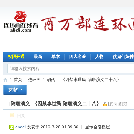
权限开通
最新
单本
四大名著
人物
侠鬼仙妖神
首页
连环画
朝代
《囚禁李世民-隋唐演义二十八》
[隋唐演义]
《囚禁李世民-隋唐演义二十八》
[复制链接]
连
»
›
›
›
回复
angel
发表于 2010-3-28 01:39:30
|
显示全部楼层