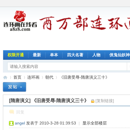
权限开通
最新
单本
四大名著
人物
侠鬼仙妖神
首页
连环画
朝代
《旧唐受辱-隋唐演义三十》
[隋唐演义]
《旧唐受辱-隋唐演义三十》
[复制链接]
连
»
›
›
›
回复
angel
发表于 2010-3-28 01:39:53
|
显示全部楼层