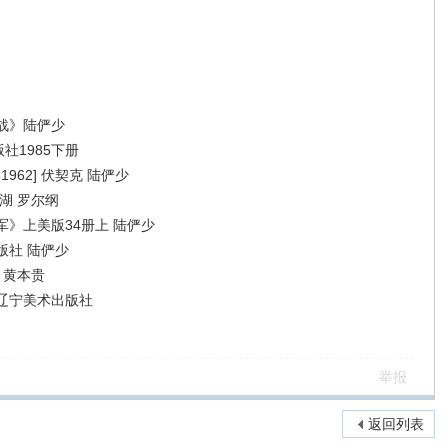
战》陆俨少
社1985下册
962] 伏契克 陆俨少
湖 罗尔纲
》上美版34册上 陆俨少
版社 陆俨少
 黄本贵
辽宁美术出版社
举报
返回列表