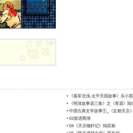
x
•
《孤军北伐-太平天国故事》乐小英
•
《明清故事选三集》之《青眉》陆
•
中国古典文学故事①_《定都天京》
•
02挺进两湖
•
04《天京锄奸记》陆廷栋