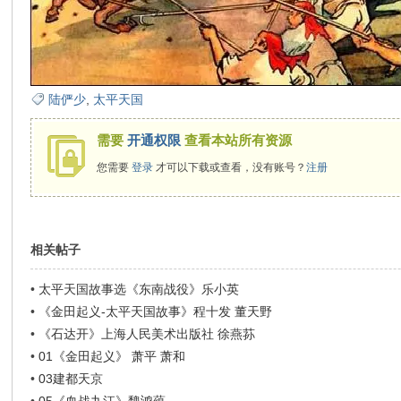
在
陆俨少
,
太平天国
需要
开通权限
查看本站所有资源
您需要
登录
才可以下载或查看，没有账号？
注册
线
相关帖子
•
太平天国故事选《东南战役》乐小英
•
《金田起义-太平天国故事》程十发 董天野
•
《石达开》上海人民美术出版社 徐燕荪
•
01《金田起义》 萧平 萧和
看
•
03建都天京