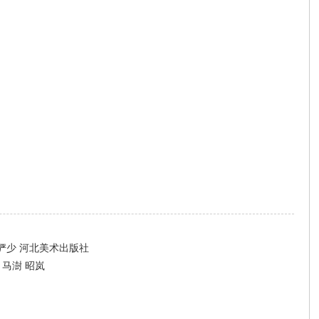
俨少 河北美术出版社
马澍 昭岚