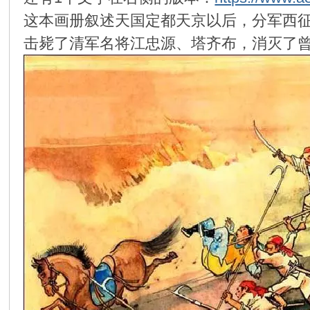
这本画册叙述天国定都天京以后，分军西
环
击毙了清军名将江忠源、塔齐布，消灭了
画