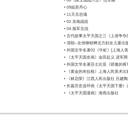
•
06《陈玉成战六合》范生福
•
09姑苏丹心
•
11天京忠魂
•
02.东南战役
•
04.孤军北伐
•
古代故事太平天国之三《上游争夺
•
清朝--女侠柳枝蝉北方妇女儿童出版
•
外国文学名著02《牛虻》[上海人美1
•
《太平天国史画》金田起义 进军两
•
外国文学名著莎士比亚《骄傲的将军
•
《黄金的布拉格》上海人民美术出
•
《林启荣》江西人民出版社 吕建陶
•
长篇历史连环画《太平天国下册》
•
《太平天国漫画》海燕出版社