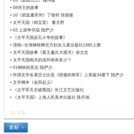
•
05《血战九江》魏鸿蕴
•
08侍王的故事
•
10《碧血溅常州》丁德邻 张德俊
•
太平天国《韩宝英》 董天野
•
03.上游争夺战 陆俨少
•
《太平天国反孔斗争的故事》
•
清朝--女侠柳枝蝉北方妇女儿童出版社1985上册
•
太平天国故事《翼王鏖兵大渡河》张文忠
•
太平天国相关的连环画有多少？
•
01钢铁的意志 陆俨少
•
外国文学名著莎士比亚《骄傲的将军》上美版34册下 陆俨少
•
文学脚本《金田起义》
•
《太平军天京破围战》长江文艺出版社
•
《太平天国》上海人民美术出版社 陈丹旭
回复