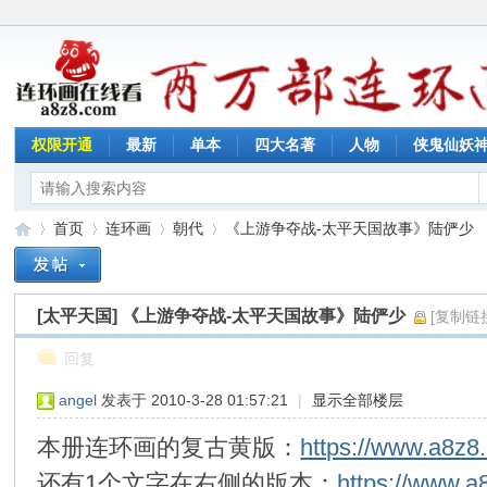
权限开通
最新
单本
四大名著
人物
侠鬼仙妖
首页
连环画
朝代
《上游争夺战-太平天国故事》陆俨少
[太平天国]
《上游争夺战-太平天国故事》陆俨少
[复制链
连
»
›
›
›
回复
angel
发表于 2010-3-28 01:57:21
|
显示全部楼层
本册连环画的复古黄版：
https://www.a8z8
还有1个文字在右侧的版本：
https://www.a