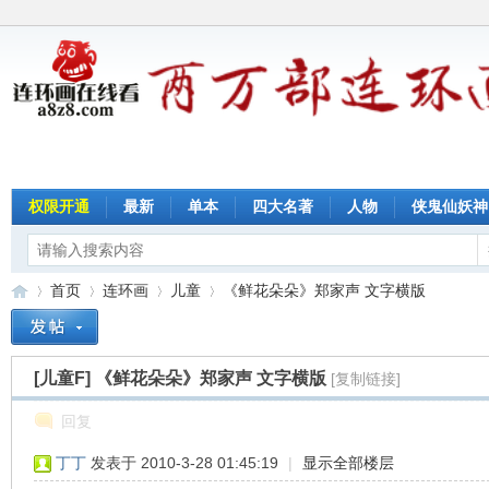
权限开通
最新
单本
四大名著
人物
侠鬼仙妖神
首页
连环画
儿童
《鲜花朵朵》郑家声 文字横版
[儿童F]
《鲜花朵朵》郑家声 文字横版
[复制链接]
连
»
›
›
›
回复
丁丁
发表于 2010-3-28 01:45:19
|
显示全部楼层