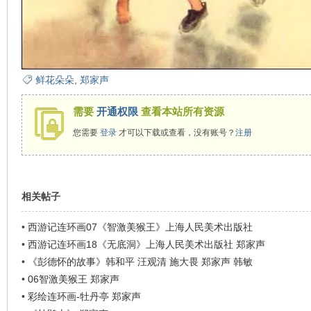
看
鲜花朵朵
,
郑家声
需要
开通权限
查看本站所有资源
您需要
登录
才可以下载或查看，没有账号？
注册
相关帖子
•
西游记连环画07《智激美猴王》上海人民美术出版社
•
西游记连环画18《无底洞》上海人民美术出版社 郑家声
•
《彭德怀的故事》韩和平 汪观清 施大畏 郑家声 韩敏
•
06智激美猴王 郑家声
•
彩绘连环画-牡丹亭 郑家声