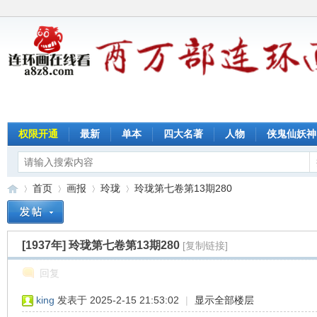
权限开通
最新
单本
四大名著
人物
侠鬼仙妖神
首页
画报
玲珑
玲珑第七卷第13期280
[1937年]
玲珑第七卷第13期280
[复制链接]
连
»
›
›
›
回复
king
发表于 2025-2-15 21:53:02
|
显示全部楼层