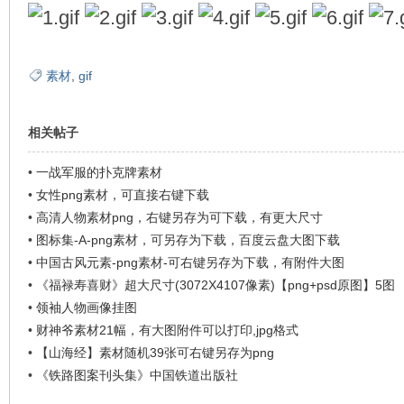
素材
,
gif
环
相关帖子
•
一战军服的扑克牌素材
•
女性png素材，可直接右键下载
•
高清人物素材png，右键另存为可下载，有更大尺寸
•
图标集-A-png素材，可另存为下载，百度云盘大图下载
•
中国古风元素-png素材-可右键另存为下载，有附件大图
画
•
《福禄寿喜财》超大尺寸(3072X4107像素)【png+psd原图】5图
•
领袖人物画像挂图
•
财神爷素材21幅，有大图附件可以打印,jpg格式
•
【山海经】素材随机39张可右键另存为png
•
《铁路图案刊头集》中国铁道出版社