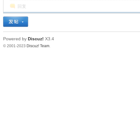
回复
在
Powered by
Discuz!
X3.4
© 2001-2023
Discuz! Team
.
线