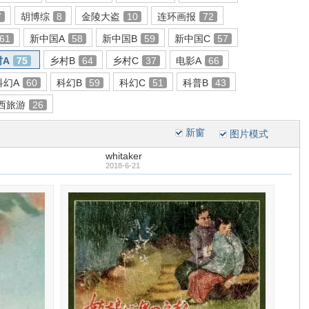
7
胡博综
8
金陵大盗
10
连环画报
72
61
新中国A
58
新中国B
59
新中国C
57
村A
75
乡村B
64
乡村C
37
电影A
66
科幻A
60
科幻B
59
科幻C
51
科普B
43
西旅游
26
新窗
图片模式
whitaker
2018-6-21