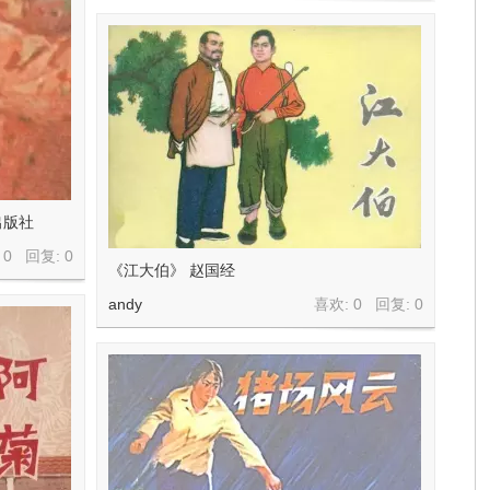
出版社
 0 回复:
0
《江大伯》 赵国经
andy
喜欢: 0 回复:
0