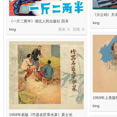
在
《大公鸡》天
《一斤二两半》湖北人民出版社 田禾
king
king
喜欢: 0 回复:
0
线
1959年上美
看
king
1958年老版《竹器名匠章水泉》莫士光