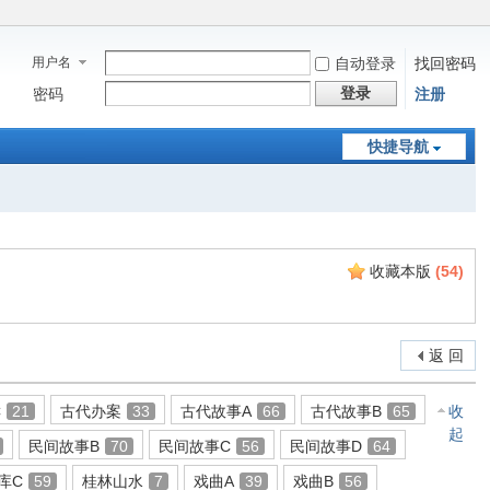
用户名
自动登录
找回密码
登录
密码
注册
快捷导航
收藏本版
(
54
)
返 回
C
21
古代办案
33
古代故事A
66
古代故事B
65
收
起
民间故事B
70
民间故事C
56
民间故事D
64
库C
59
桂林山水
7
戏曲A
39
戏曲B
56