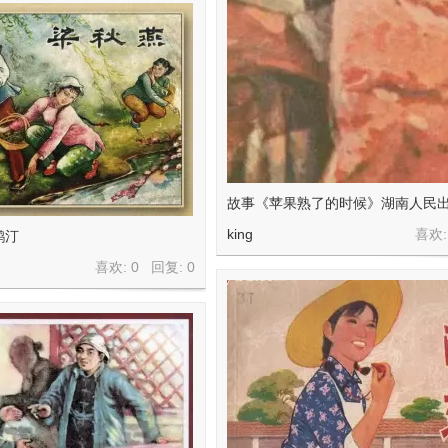
故事《苹果熟了的时候》湖南人民
king
喜欢:
鹤汀
喜欢: 0 回复:
0