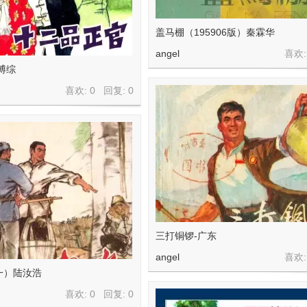
盖马棚（195906版）秦霖华
angel
喜欢:
博综
喜欢: 0 回复:
0
三打铜锣-广东
angel
喜欢:
一）陆汝浩
喜欢: 0 回复:
0