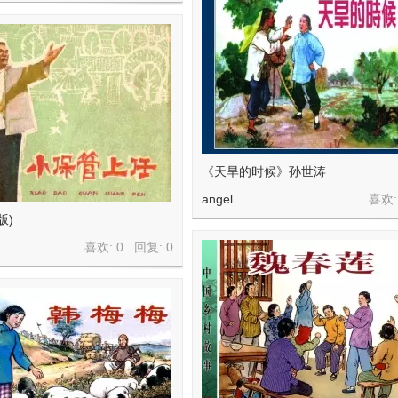
《天旱的时候》孙世涛
angel
喜欢:
版)
喜欢: 0 回复:
0