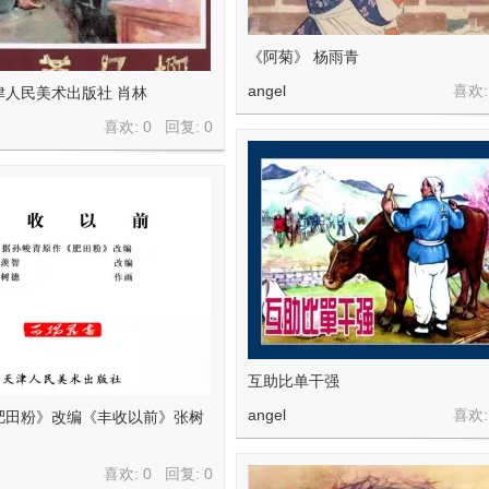
《阿菊》 杨雨青
angel
喜欢:
津人民美术出版社 肖林
喜欢: 0 回复:
0
互助比单干强
angel
喜欢:
肥田粉》改编《丰收以前》张树
喜欢: 0 回复:
0