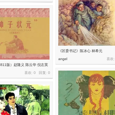
《区委书记》陈冰心 林希元
angel
喜欢:
5811版）赵隆义 陈云华 倪左英
喜欢: 0 回复:
0