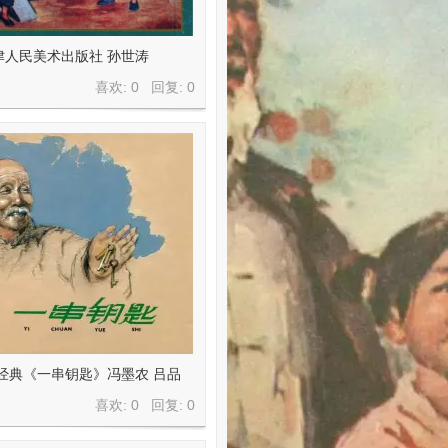
津人民美术出版社 孙世涛
喜欢: 0 回复:
0
版经典《一串钥匙》冯墨农 吕品
喜欢: 0 回复:
0