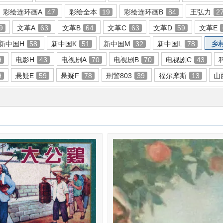
彩绘连环画A
47
彩绘全本
19
彩绘连环画B
84
王弘力
2
9
文革A
63
文革B
64
文革C
63
文革D
59
文革E
新中国H
58
新中国K
51
新中国M
32
新中国L
78
乡
9
电影H
43
电视剧A
70
电视剧B
70
电视剧C
43
9
悬疑E
59
悬疑F
78
刑警803
39
福尔摩斯
13
山