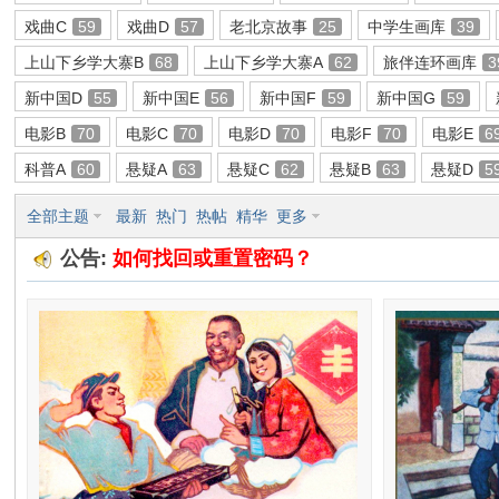
戏曲C
59
戏曲D
57
老北京故事
25
中学生画库
39
环
上山下乡学大寨B
68
上山下乡学大寨A
62
旅伴连环画库
3
新中国D
55
新中国E
56
新中国F
59
新中国G
59
电影B
70
电影C
70
电影D
70
电影F
70
电影E
6
科普A
60
悬疑A
63
悬疑C
62
悬疑B
63
悬疑D
5
全部主题
最新
热门
热帖
精华
更多
公告:
如何找回或重置密码？
画