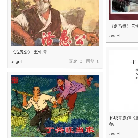
《盖马棚》天
angel
《活愚公》 王仲清
angel
喜欢: 0 回复:
0
孙峻青原作《
德
angel