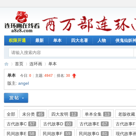
权限开通
最新
单本
四大名著
人物
侠鬼仙妖
首页
连环画
单本
单本
今日:
0
|
主题:
4947
|
排名:
30
版主:
angel
连
»
›
›
全部
未分类
45
四大发明
12
单本全集
13
老版收藏
古代故事C
57
古代故事D
60
古代故事E
67
古代故事F
民间故事E
58
民间故事F
59
民间故事G
81
现代故事画