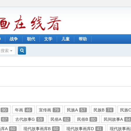
神
战争
朝代
文学
儿童
帮助
搜索
搜
索
90
年画
46
宣传画
79
民族A
57
民族B
74
民族
67
古代故事G
59
民俗A
62
民俗B
80
民间故事A
64
库A
60
现代故事画库B
60
现代故事画库D
41
现代故事画