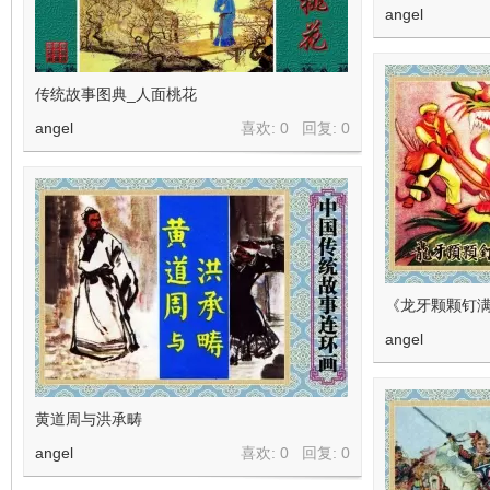
angel
传统故事图典_人面桃花
angel
喜欢: 0 回复:
0
《龙牙颗颗钉满
angel
黄道周与洪承畴
angel
喜欢: 0 回复:
0