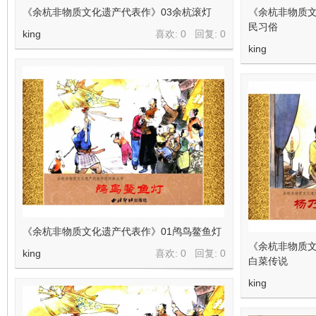
《余杭非物质文化遗产代表作》03余杭滚灯
《余杭非物质文
民习俗
king
喜欢: 0 回复:
0
king
《余杭非物质文化遗产代表作》01鸬鸟鳌鱼灯
《余杭非物质文
king
喜欢: 0 回复:
0
白菜传说
king