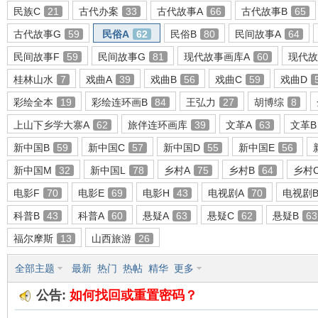
民族C
21
古代办案
33
古代故事A
66
古代故事B
65
古代故事G
59
民俗A
62
民俗B
80
民间故事A
64
民间故事F
59
民间故事G
81
现代故事画库A
60
现代故
环
桂林山水
7
戏曲A
39
戏曲B
56
戏曲C
59
戏曲D
彩绘全本
19
彩绘连环画B
84
王弘力
27
胡博综
8
上山下乡学大寨A
62
旅伴连环画库
39
文革A
63
文革B
新中国B
59
新中国C
57
新中国D
55
新中国E
56
新中国M
32
新中国L
78
乡村A
75
乡村B
64
乡村
电影F
70
电影E
69
电影H
43
电视剧A
70
电视剧
画
科普B
43
科普A
60
悬疑A
63
悬疑C
62
悬疑B
63
福尔摩斯
13
山西旅游
26
全部主题
最新
热门
热帖
精华
更多
公告:
如何找回或重置密码？