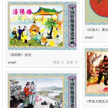
《祆庙火》屠
angel
《洛阳桥》徐进
angel
喜欢: 0 回复:
0
《李逵大闹忠