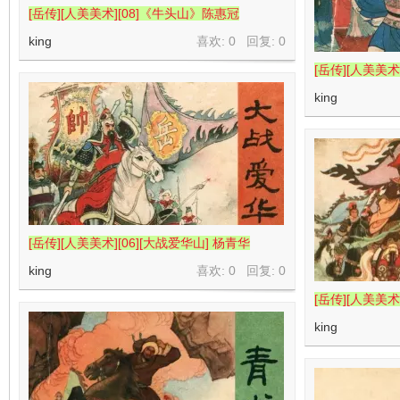
[岳传][人美美术][08]《牛头山》陈惠冠
king
喜欢: 0 回复:
0
[岳传][人美美术]
king
[岳传][人美美术][06][大战爱华山] 杨青华
king
喜欢: 0 回复:
0
[岳传][人美美术
king