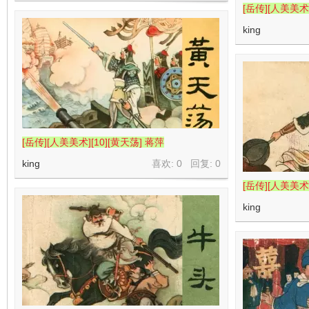
[岳传][人美美术
king
[岳传][人美美术][10][黄天荡] 蒋萍
king
喜欢: 0 回复:
0
[岳传][人美美术]
king