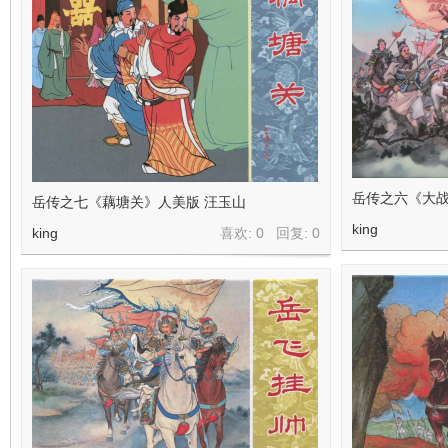
在
岳传之六《大战
岳传之七《藕塘关》人美版 汪玉山
king
king
喜欢: 0 回复:
0
线