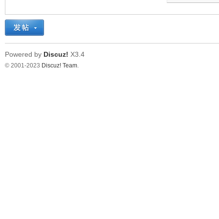
Powered by
Discuz!
X3.4
© 2001-2023
Discuz! Team
.