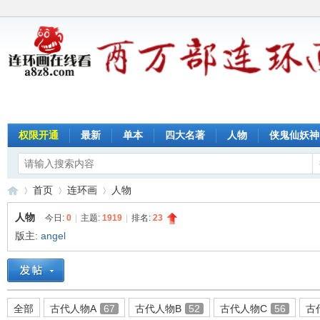
权限开通
最新
单本
四大名著
人物
侠鬼仙妖神
首页
连环画
人物
人物
今日:
0
|
主题:
1919
|
排名:
23
版主:
angel
连
»
›
›
全部
古代人物A
67
古代人物B
52
古代人物C
56
古