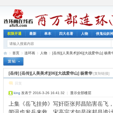
权限开通
最新
单本
四大名著
人物
侠鬼仙妖
首页
连环画
人物
[岳传][人美美术][06][大战爱华山] 杨青华 
[岳传]
[岳传][人美美术][06][大战爱华山] 杨青华
[复制链接]
连
»
›
›
›
回复
king
发表于 2016-3-26 16:41:32
|
显示全部楼层
上集《岳飞挂帅》写奸臣张邦昌陷害岳飞
闻讯也发兵来救，宋高宗才知是张邦昌诡