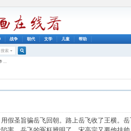
神
战争
朝代
文学
儿童
帮助
搜索
搜
...
索
，用假圣旨骗岳飞回朝。路上岳飞收了王横。岳
计陷害。岳飞的冤枉辨明了，宋高宗又要他挂帅