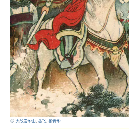
在
线
看
大战爱华山
,
岳飞
,
杨青华