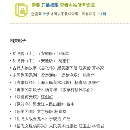
需要
开通权限
查看本站所有资源
您需要
登录
才可以下载或查看，没有账号？
注册
相关帖子
•
岳飞传（上）（安徽版）汪家龄
•
岳飞传（中）（安徽版） 葛志仁
•
古代人物故事《岳飞传》黑美版下册 汪家龄 齐林家
•
东周列国系列：梁楚通好（梁楚浇瓜） 杨青华
•
《唐僧取经》上海人民美术出版社 杨青华 李铁生
•
《走来的新娘子》杨青华 《張家村移风易俗》
•
《双锤何元庆》汪劍虹
•
《风波亭》黑龙江人民出版社 贺中
•
《乐羊为国》文字横版 杨青华
•
《岳飞大战金兀术》于骏治 卢汶
•
《岳飞义服杨再兴》人民美术出版社 汪玉山 林雪岩