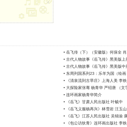
x
•
岳飞传（下）（安徽版）何保全 
•
古代人物故事《岳飞传》黑美版上
•
古代人物故事《岳飞传》黑美版中
•
东周列国系列23：乐羊为国（绘画：
•
《清泉流到古旱庄》上海人美 李铁
•
大探险家张骞 杨青华 严绍唐 （文
•
连环画家杨青华简介
•
《岳飞》甘肃人民出版社 叶毓中
•
《岳飞义服杨再兴》林雪岩 汪玉山
•
《岳飞》江苏人民出版社 吴锦渝 
•
《包公访狄青》连环画出版社 李铁