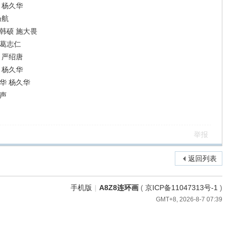
 杨久华
扬航
韩硕 施大畏
 葛志仁
 严绍唐
 杨久华
华 杨久华
声
举报
返回列表
手机版
|
A8Z8连环画
(
京ICP备11047313号-1
)
GMT+8, 2026-8-7 07:39