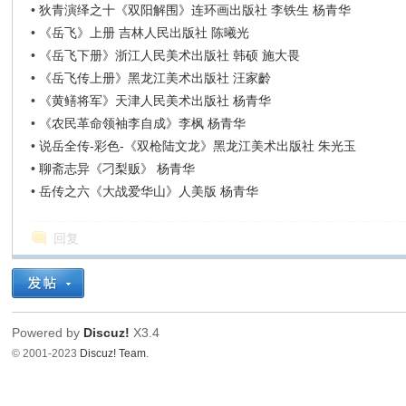
•
狄青演绎之十《双阳解围》连环画出版社 李铁生 杨青华
•
《岳飞》上册 吉林人民出版社 陈曦光
•
《岳飞下册》浙江人民美术出版社 韩硕 施大畏
•
《岳飞传上册》黑龙江美术出版社 汪家齡
•
《黄鳝将军》天津人民美术出版社 杨青华
•
《农民革命领袖李自成》李枫 杨青华
•
说岳全传-彩色-《双枪陆文龙》黑龙江美术出版社 朱光玉
•
聊斋志异《刁梨贩》 杨青华
•
岳传之六《大战爱华山》人美版 杨青华
回复
Powered by
Discuz!
X3.4
© 2001-2023
Discuz! Team
.