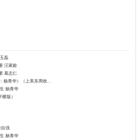
肖玉磊
册 汪家龄
册 葛志仁
杨青华）（上美东周收...
生 杨青华
字横版）
康自强
生 杨青华