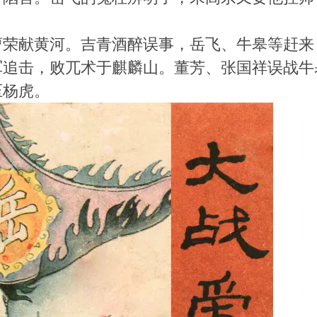
曹荣献黄河。吉青酒醉误事，岳飞、牛皋等赶来
军追击，败兀术于麒麟山。董芳、张国祥误战牛
压杨虎。