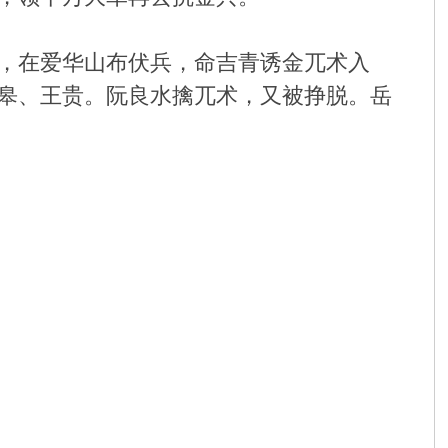
，在爱华山布伏兵，命吉青诱金兀术入
皋、王贵。阮良水擒兀术，又被挣脱。岳