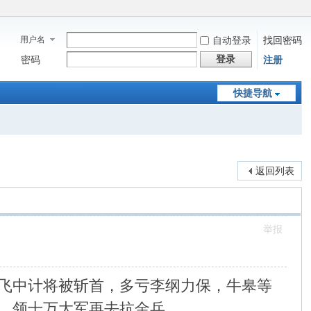
用户名
自动登录
找回密码
登录
密码
注册
快捷导航
返回列表
举报
飞中计将被斩首，多亏李纲力保，牛皋等
，领十万大军再去抗金兵。