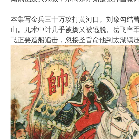
环
本集写金兵三十万攻打黄河口。刘豫勾结
山。兀术中计几乎被擒又被逃脱。岳飞率
飞正要造船追击，忽接圣旨命他到太湖镇
画