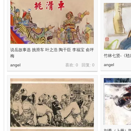
说岳故事选 挑滑车 叶之浩 陶干臣 李福宝 俞坪
竹林七贤-《
梅
angel
angel
喜欢: 0 回复:
0
刘秀（上册）