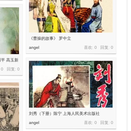
《曹操的故事》 罗中立
angel
喜欢: 0 回复:
0
平 高玉新
 0 回复:
0
刘秀（下册）陈宁 上海人民美术出版社
angel
喜欢: 0 回复:
0