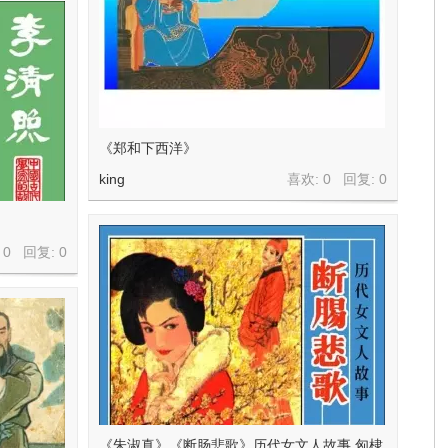
《郑和下西洋》
king
喜欢: 0 回复:
0
 0 回复:
0
《朱淑真》《断肠悲歌》历代女文人故事 匈棣