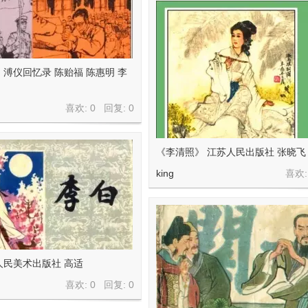
溥仪回忆录 陈贻福 陈惠明 李
喜欢: 0 回复:
0
《李清照》 江苏人民出版社 张晓飞
king
喜欢:
人民美术出版社 高适
喜欢: 0 回复:
0