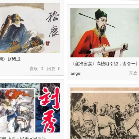
嵇康》赵绪成
《寇准罢宴》高楼聊引望，杳杳一川
喜欢: 0 回复:
0
angel
喜欢:
陈宁 上海人民美术出版社