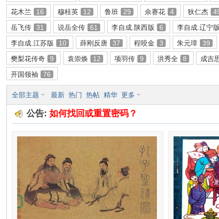
花木兰
16
穆桂英
12
鲁班
29
佘赛花
4
狄仁杰
4
环
岳飞传
31
说岳全传
61
李自成.陕西版
6
李自成.辽宁
李自成.江苏版
10
薛刚反唐
37
程咬金
3
朱元璋
39
樊梨花传奇
9
袁崇焕
12
项羽传
9
洪秀全
8
成吉
开国领袖
76
全部主题
最新
热门
热帖
精华
更多
公告:
如何找回或重置密码？
画