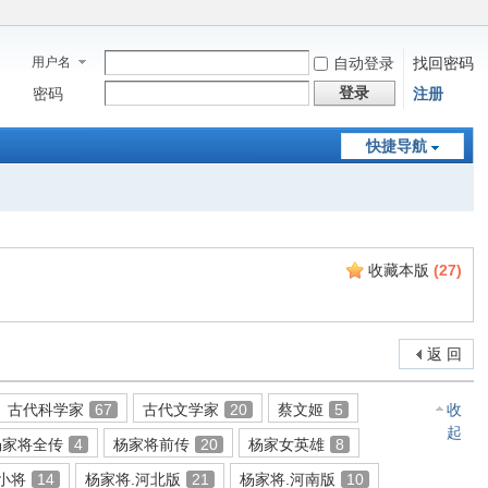
用户名
自动登录
找回密码
登录
密码
注册
快捷导航
收藏本版
(
27
)
返 回
古代科学家
67
古代文学家
20
蔡文姬
5
收
起
杨家将全传
4
杨家将前传
20
杨家女英雄
8
小将
14
杨家将.河北版
21
杨家将.河南版
10