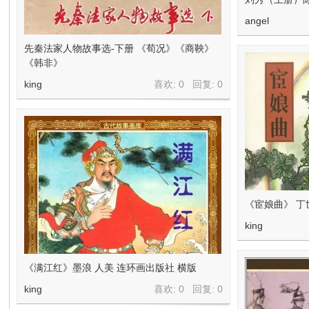
angel
先秦法家人物故事选-下册 《荀况》《商鞅》
《韩非》
king
喜欢: 0 回复:
0
《宦娘曲》 丁
king
《满江红》墨浪 人美 连环画出版社 横版
king
喜欢: 0 回复:
0