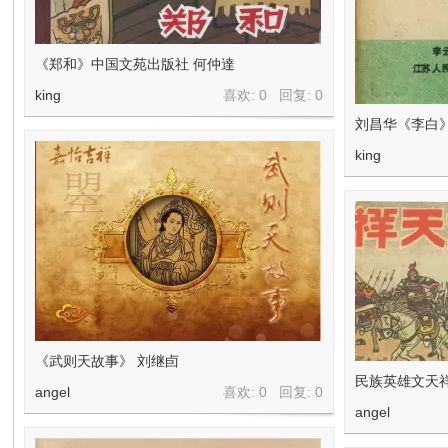
《郑和》中国文苑出版社 何仲達
king
喜欢: 0 回复:
0
刘昌华《李白
king
《武则天故事》 刘继卣
民族英雄文天祥
angel
喜欢: 0 回复:
0
angel