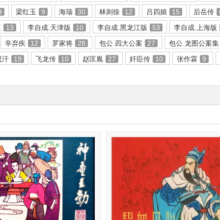
9
梁红玉
9
海瑞
30
林则徐
12
吕四娘
15
后岳传
版
13
李自成.天津版
10
李自成.黑龙江版
53
李自成.上海版
辛弃疾
12
罗家将
28
包公.四大公案
27
包公.龙图公案集
思汗
19
飞龙传
10
赵匡胤
27
奸臣传
10
张作霖
9