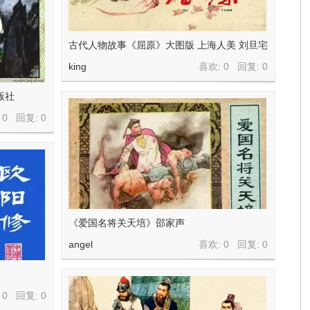
古代人物故事《屈原》大图版 上海人美 刘旦宅
king
喜欢: 0 回复:
0
版社
 0 回复:
0
《爱国名将关天培》邵家声
angel
喜欢: 0 回复:
0
 0 回复:
0