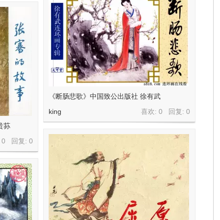
《断肠悲歌》中国致公出版社 徐有武
king
喜欢: 0 回复:
0
贵荪
 0 回复:
0