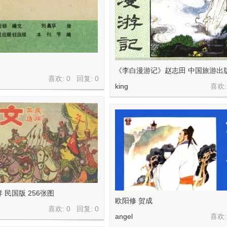
》
《李白漫游记》赵志田 中国旅游出
喜欢: 0 回复:
0
king
喜欢:
 民国版 256张图
欧阳修 贺成
喜欢: 0 回复:
0
angel
喜欢: