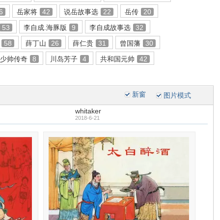
6
岳家将
42
说岳故事选
22
岳传
20
53
李自成.海豚版
9
李自成故事选
32
58
薛丁山
26
薛仁贵
31
曾国藩
30
少帅传奇
8
川岛芳子
4
共和国元帅
42
新窗
图片模式
whitaker
2018-6-21