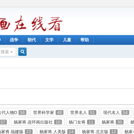
神
战争
朝代
文学
儿童
帮助
搜索
搜
索
古代人物D
58
世界科学家
48
世界名人
51
现代名人
54
57
杨家将.连环画出版社
10
杨门女将
11
杨家将
30
杨家将.福建版
22
杨家将.人美版
14
杨家将.北京版
12
杨家