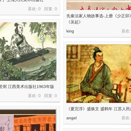
喜欢: 0 回复:
0
先秦法家人物故事选-上册《少正卯
《吴起》
king
喜欢:
世弼 江西美术出版社1963年版
喜欢: 0 回复:
0
《夏完淳》盛焕文 盛鹤年 江苏人
angel
喜欢: