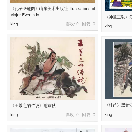
在
《孔子圣迹图》山东美术出版社 Illustrations of
Major Events in ...
《神童王勃》江
king
喜欢: 0 回复:
0
king
线
《杜甫》黑龙
《王羲之的传说》谢京秋
king
king
喜欢: 0 回复:
0
看