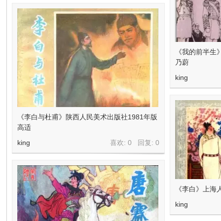
《我的前半生》
乃蔚
king
《李白与杜甫》陕西人民美术出版社1981年版
高适
king
喜欢: 0 回复:
0
《李白》上海
king