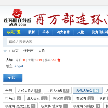
权限开通
最新
单本
四大名著
人物
侠鬼仙妖
首页
连环画
人物
人物
今日:
0
|
主题:
1919
|
排名:
23
版主:
angel
连
»
›
›
全部
古代人物A
67
古代人物B
52
古代人物C
56
司马迁
5
四大美女
35
呼家将
39
曹家将
27
狄青
杨家将.黑龙江版
9
杨家将.甘肃版
6
杨家将.湖南版
8