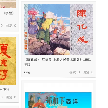
》《李悝》
 0 回复:
0
《陈化成》 江栋良 上海人民美术出版社1961
年版
king
喜欢: 0 回复:
0
民出版社
 0 回复:
0