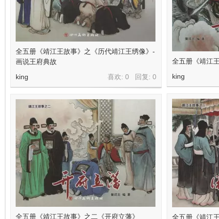
在
全五册《靖江王故事》之《历代靖江王绣像》-
全五册《靖江
画说王府典故
king
king
喜欢: 0 回复:
0
线
全五册《靖江王故事》之二《开府立藩》
全五册《靖江