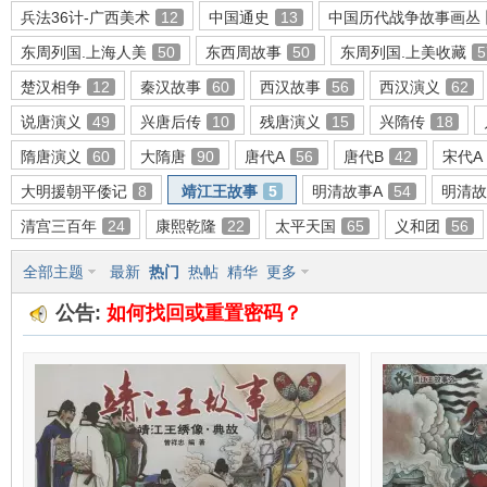
兵法36计-广西美术
12
中国通史
13
中国历代战争故事画丛
东周列国.上海人美
50
东西周故事
50
东周列国.上美收藏
5
楚汉相争
12
秦汉故事
60
西汉故事
56
西汉演义
62
环
说唐演义
49
兴唐后传
10
残唐演义
15
兴隋传
18
隋唐演义
60
大隋唐
90
唐代A
56
唐代B
42
宋代A
大明援朝平倭记
8
靖江王故事
5
明清故事A
54
明清故
清宫三百年
24
康熙乾隆
22
太平天国
65
义和团
56
全部主题
最新
热门
热帖
精华
更多
公告:
如何找回或重置密码？
画