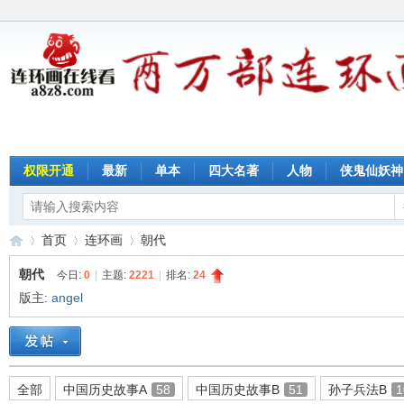
权限开通
最新
单本
四大名著
人物
侠鬼仙妖神
首页
连环画
朝代
朝代
今日:
0
|
主题:
2221
|
排名:
24
版主:
angel
连
»
›
›
全部
中国历史故事A
58
中国历史故事B
51
孙子兵法B
1