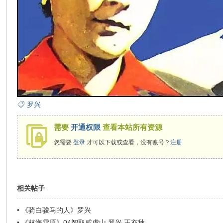
在
线
罗兴
需要
开通权限
查看本站所有资源
您需要
登录
才可以下载或查看，没有账号？
注册
相关帖子
看
•
《骑白骏马的人》罗兴
•
《林海雪原》04智取威虎山 罗兴 王亦秋