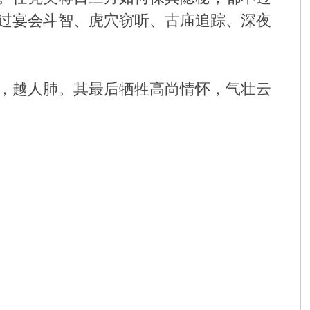
过宴会斗智、虎穴窃听、古庙追踪、深夜
，越人肺。其最后牺牲高尚情怀，气壮云