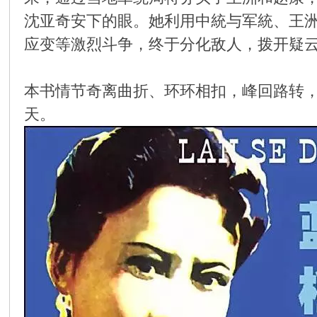
沈亚奇安下的眼。她利用中統与军統、王
环
应变等激烈斗争，终于分化敌人，拨开疑
本书情节奇离曲折、环环相扣，峰回路转
天。
画