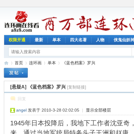
权限开通
最新
单本
四大名著
人物
侠鬼仙妖
首页
连环画
单本
《蓝色档案》罗兴
[悬疑A]
《蓝色档案》罗兴
[复制链接]
连
»
›
›
›
回复
angel
发表于 2010-3-28 02:02:05
|
显示全部楼层
1945年日本投降后，我地下工作者沈亚
来，通过当地军统局特务头子王洲和赵康