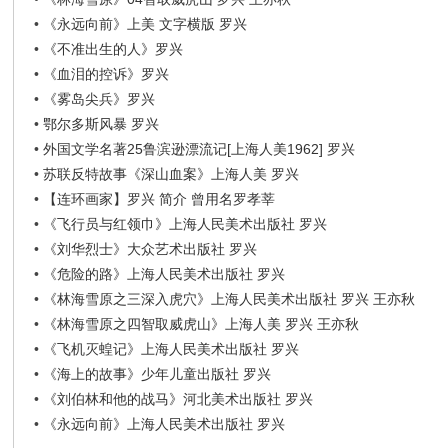
•
《永远向前》上美 文字横版 罗兴
•
《不准出生的人》罗兴
•
《血泪的控诉》罗兴
•
《雾岛尖兵》罗兴
•
鄂尔多斯风暴 罗兴
•
外国文学名著25鲁滨逊漂流记[上海人美1962] 罗兴
•
苏联反特故事《深山血案》上海人美 罗兴
•
【连环画家】罗兴 简介 曾用名罗孝莘
•
《飞行员与红领巾》上海人民美术出版社 罗兴
•
《刘华烈士》大众艺术出版社 罗兴
•
《危险的路》上海人民美术出版社 罗兴
•
《林海雪原之三深入虎穴》上海人民美术出版社 罗兴 王亦秋
•
《林海雪原之四智取威虎山》上海人美 罗兴 王亦秋
•
《飞机灭蝗记》上海人民美术出版社 罗兴
•
《海上的故事》少年儿童出版社 罗兴
•
《刘伯林和他的战马》河北美术出版社 罗兴
•
《永远向前》上海人民美术出版社 罗兴