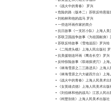
•
《战火中的青春》 罗兴
•
危险的路（版本二）苏联反特悬疑
•
刘柏林和他的战马 罗兴
•
一些连环画作家的简介
•
抗日故事《一支区小队》上海人美
•
苏联卫国战争故事《为祖国献身》
•
苏联反特故事《雪地追踪》罗兴绘
•
《二闯虎头礁》上海人民出版社 罗
•
抗美援朝连环画《鹰击长空》罗兴
•
反特惊险故事《双雄探虎穴》上海
•
《林海雪原之二三路进兵》上海人民
•
《林海雪原之六大破四方台》上海
•
《战火中的青春》上海人民美术出
•
《女英雄贞德》上海人民美术出版
•
《刘伯林和他的战马》江苏人民出
•
《柯楚别依》上海人民美术出版社