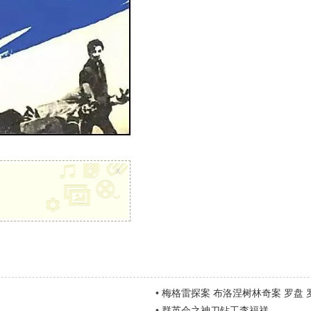
x
•
梅格雷探案 布洛涅树林奇案 罗盘 
•
群英会之神刀钻工李福祥