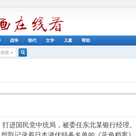
神
战争
朝代
文学
儿童
帮助
搜索
搜
索
奇，打进国民党中统局，被委任东北某银行经理
，想取记录着日本潜伏特务名单的《蓝色档案》