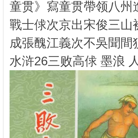
童贯》寫童贯帶领八州
看
戰士俅次京出宋俊三山
成張醜江義次不吳聞間
水浒26三败高俅 墨浪