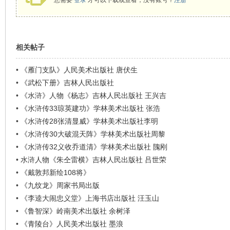
您需要
登录
才可以下载或查看，没有账号？
注册
相关帖子
•
《雁门支队》人民美术出版社 唐伏生
•
《武松下册》吉林人民出版社
•
《水浒》人物《杨志》吉林人民出版社 王兴吉
•
《水浒传33琼英建功》学林美术出版社 张浩
•
《水浒传28张清显威》学林美术出版社李明
•
《水浒传30大破混天阵》学林美术出版社周黎
•
《水浒传32义收乔道清》学林美术出版社 隗刚
•
水浒人物《朱仝雷横》吉林人民出版社 吕世荣
•
《戴敦邦新绘108将》
•
《九纹龙》周家书局出版
•
《李逵大闹忠义堂》上海书店出版社 汪玉山
•
《鲁智深》岭南美术出版社 余树泽
•
《青陵台》人民美术出版社 墨浪