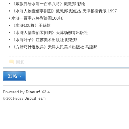
•
《戴敦邦绘水浒一百单八将》戴敦邦.彩绘
•
《水浒人物壹佰零捌图》戴敦邦.戴红杰.天津杨柳青版.1997
•
水浒一百零八将彩绘图108张
•
《水浒108将》王锡麒
•
《水浒人物壹佰零捌图》天津杨柳青出版社
•
《水浒叶子》江苏美术出版社 戴敦邦
•
《方腊巧计退敌兵》天津人民美术出版社 马建邦
回复
Powered by
Discuz!
X3.4
© 2001-2023
Discuz! Team
.