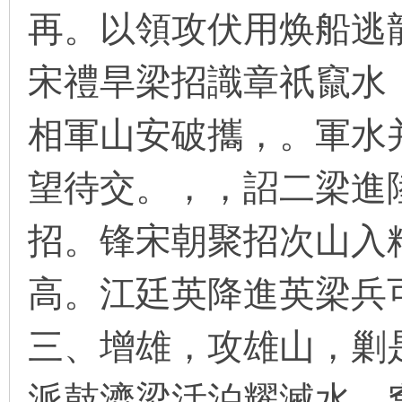
再。以領攻伏用焕船逃
宋禮旱梁招識章祇竄水
环
相軍山安破攜，。軍水
望待交。，，詔二梁進
招。锋宋朝聚招次山入
画
高。江廷英降進英梁兵
三、增雄，攻雄山，剿
派鼓濟梁活泊耀滅水，