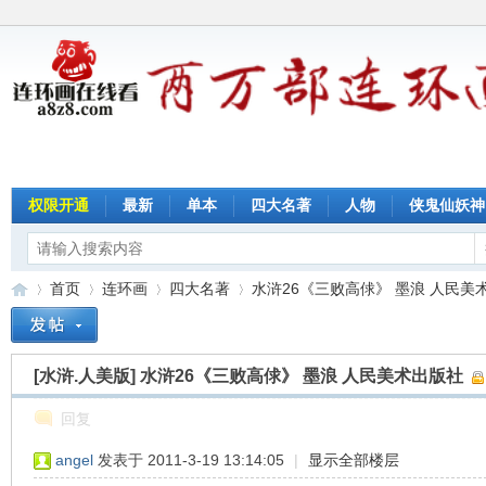
权限开通
最新
单本
四大名著
人物
侠鬼仙妖神
首页
连环画
四大名著
水浒26《三败高俅》 墨浪 人民美术出
[水浒.人美版]
水浒26《三败高俅》 墨浪 人民美术出版社
连
»
›
›
›
回复
angel
发表于 2011-3-19 13:14:05
|
显示全部楼层