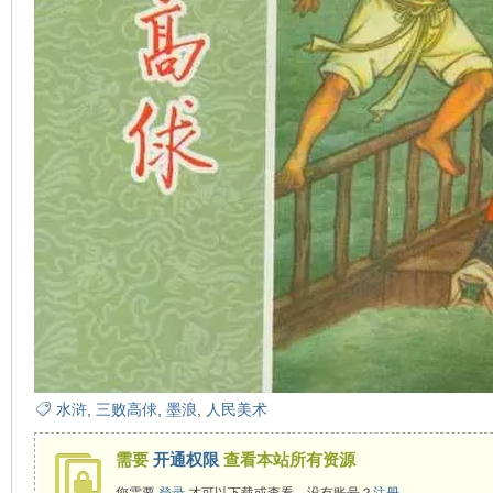
水浒
,
三败高俅
,
墨浪
,
人民美术
需要
开通权限
查看本站所有资源