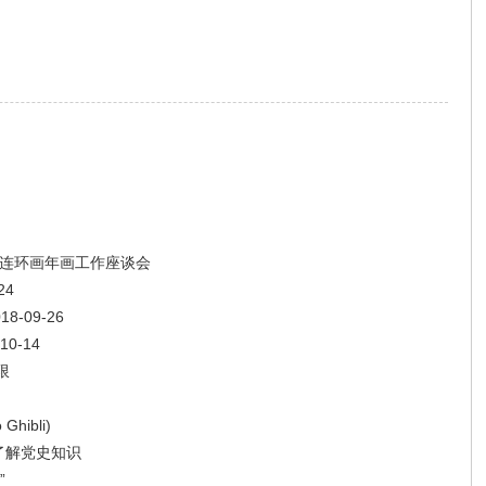
的连环画年画工作座谈会
24
-09-26
0-14
限
hibli)
了解党史知识
”