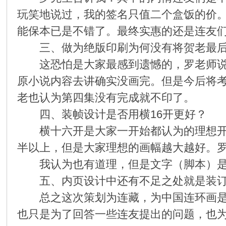
在
玩笑地说过，我的签名只值二个盒饭的价
能保本已是不错了。最终实惠的还是连友
三、做为绝版印刷为何没有将贺老最后
这恐怕是大家最感到遗憾的，罗老师说由
原小说内容去讲确实没画完。但是今后将
老也认为第四集没有完成就不印了。
线
四、装帧设计是否用横16开更好？
横十六开是大家一开始都认为的理想开本
半以上，但是大家理想的画幅越大越好。罗
我认为也有道理，但是文字（脚本）是否
五、内页设计中还有不足之处就是装订的
总之这次策划为连藏，为中国连环画是做
看
也只是为了回答一些连友提出的问题，也