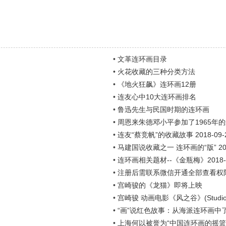
•
文革连环画目录
•
火花收藏的三种分类方法
•
《地火狂飙》连环画12册
•
连友心中10大连环画排名
•
鲁迅先生与民国时期的连环画
•
周恩来朱德邓小平参加了1965年
•
连友“蔡竞帆”的收藏故事 2018-09-
•
马建国说收藏之一 连环画的“版” 2018
•
连环画相关题材--《金瓶梅》2018-1
•
注册后需联系微信开通全部查看权
•
宫崎骏的《龙猫》即将上映
•
宫崎骏 动画电影《风之谷》(Studio G
•
“画”说红色故事：从海派连环画中
•
上海何以被誉为“中国连环画的摇篮