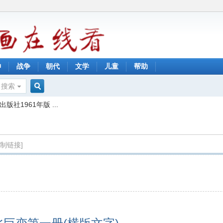
神
战争
朝代
文学
儿童
帮助
搜索
搜
社1961年版 ...
索
复制链接]