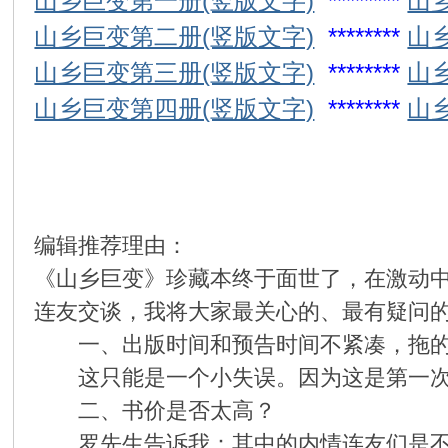
山乡巨变第一册(竖版文字)
********
山
山乡巨变第二册(竖版文字)
********
山
环
山乡巨变第三册(竖版文字)
********
山
山乡巨变第四册(竖版文字)
********
山
编辑推荐理由：
画
《山乡巨变》珍藏本终于面世了，在激动
连友交谈，我将大家最关心的、最有疑问
一、出版时间和预告时间不紧凑，拖的“
这只能是一个小失误。因为这是第一次
二、书价是否太高？
罗先生告诉我：其中的内情连友们是不知