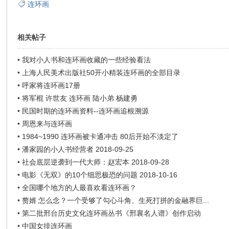
连环画
相关帖子
•
我对小人书和连环画收藏的一些经验看法
•
上海人民美术出版社50开小精装连环画的全部目录
•
呼家将连环画17册
•
将军棍 许世友 连环画 陆小弟 杨建勇
•
民国时期的连环画资料--连环画追根溯源
•
周恩来与连环画
•
1984~1990 连环画被卡通冲击 80后开始不淡定了
•
潘家园的小人书经营者 2018-09-25
•
社会底层逆袭到一代大师：赵宏本 2018-09-28
•
电影《无双》的10个细思极恐的问题 2018-10-16
•
全国哪个地方的人最喜欢看连环画？
•
赘婿 怎么念？一个受够了勾心斗角、生死打拼的金融界巨...
•
第二批邢台历史文化连环画丛书《邢襄名人谱》创作启动
•
中国女排连环画