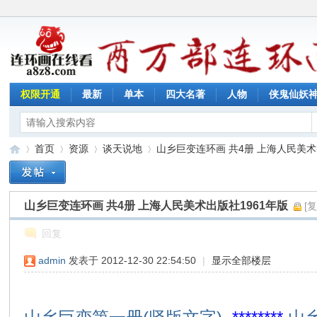
权限开通
最新
单本
四大名著
人物
侠鬼仙妖
首页
资源
谈天说地
山乡巨变连环画 共4册 上海人民美术出版
山乡巨变连环画 共4册 上海人民美术出版社1961年版
[
连
»
›
›
›
回复
admin
发表于 2012-12-30 22:54:50
|
显示全部楼层