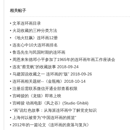
相关帖子
•
文革连环画目录
•
火花收藏的三种分类方法
•
《地火狂飙》连环画12册
•
连友心中10大连环画排名
•
鲁迅先生与民国时期的连环画
•
周恩来朱德邓小平参加了1965年的连环画年画工作座谈会
•
连友“蔡竞帆”的收藏故事 2018-09-24
•
马建国说收藏之一 连环画的“版” 2018-09-26
•
连环画相关题材--《金瓶梅》2018-10-14
•
注册后需联系微信开通全部查看权限
•
宫崎骏的《龙猫》即将上映
•
宫崎骏 动画电影《风之谷》(Studio Ghibli)
•
“画”说红色故事：从海派连环画中了解党史知识
•
上海何以被誉为“中国连环画的摇篮”
•
2012年的一篇论文《连环画的衰落与复兴》