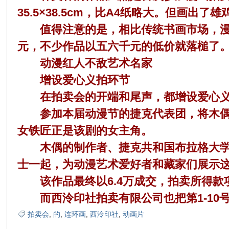
35.5×38.5cm，比A4纸略大。但画出
值得注意的是，相比传统书画市场，漫画
元，不少作品以五六千元的低价就落槌了
动漫红人不敌艺术名家
增设爱心义拍环节
在拍卖会的开端和尾声，都增设爱心义
参加本届动漫节的捷克代表团，将木偶作
女铁匠正是该剧的女主角。
木偶的制作者、捷克共和国布拉格大学动画制作部
士一起，为动漫艺术爱好者和藏家们展示
该作品最终以6.4万成交，拍卖所得款
而西泠印社拍卖有限公司也把第1-10
拍卖会
,
的
,
连环画
,
西泠印社
,
动画片