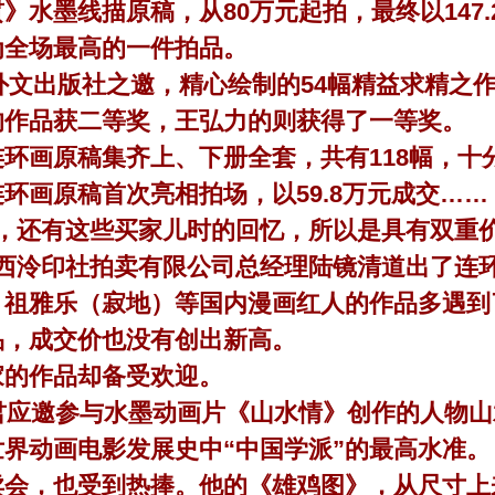
墨线描原稿，从80万元起拍，最终以147.
为全场最高的一件拍品。
文出版社之邀，精心绘制的54幅精益求精之作
的作品获二等奖，王弘力的则获得了一等奖。
原稿集齐上、下册全套，共有118幅，十分难得
环画原稿首次亮相拍场，以59.8万元成交……
还有这些买家儿时的回忆，所以是具有双重价
”西泠印社拍卖有限公司总经理陆镜清道出了连
雅乐（寂地）等国内漫画红人的作品多遇到
品，成交价也没有创出新高。
的作品却备受欢迎。
邀参与水墨动画片《山水情》创作的人物山水
界动画电影发展史中“中国学派”的最高水准。
，也受到热捧。他的《雄鸡图》，从尺寸上来