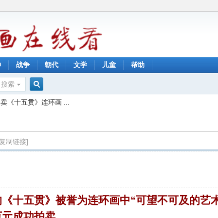
神
战争
朝代
文学
儿童
帮助
搜索
搜
卖《十五贯》连环画 ...
索
[复制链接]
《十五贯》被誉为连环画中“可望不可及的艺
万元成功拍卖。