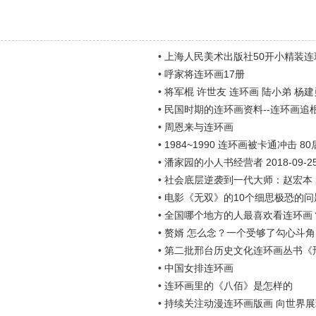
•
上海人民美术出版社50开小精装
•
呼家将连环画17册
•
将军棍 许世友 连环画 陆小弟 杨建
•
民国时期的连环画资料--连环画追
•
周恩来与连环画
•
1984~1990 连环画被卡通冲击 
•
潘家园的小人书经营者 2018-09-2
•
社会底层逆袭到一代大师：赵宏本 201
•
电影《无双》的10个细思极恐的问题 2
•
全国哪个地方的人最喜欢看连环画
•
赘婿 怎么念？一个受够了勾心斗角、
•
第二批邢台历史文化连环画丛书《
•
中国女排连环画
•
连环画里的《八佰》是怎样的
•
持续关注动漫连环画版画 向世界