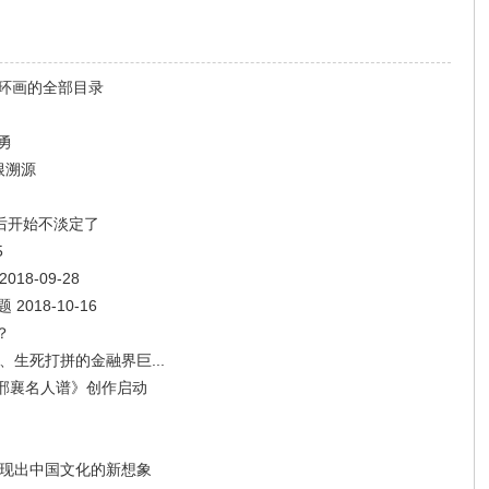
连环画的全部目录
勇
根溯源
80后开始不淡定了
5
8-09-28
018-10-16
？
生死打拼的金融界巨...
邢襄名人谱》创作启动
展现出中国文化的新想象