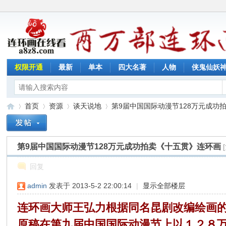
权限开通
最新
单本
四大名著
人物
侠鬼仙妖
首页
资源
谈天说地
第9届中国国际动漫节128万元成功拍
第9届中国国际动漫节128万元成功拍卖《十五贯》连环画
连
»
›
›
›
回复
admin
发表于 2013-5-2 22:00:14
|
显示全部楼层
连环画大师王弘力根据同名昆剧改编绘画的
原稿在第九届中国国际动漫节上以１２８