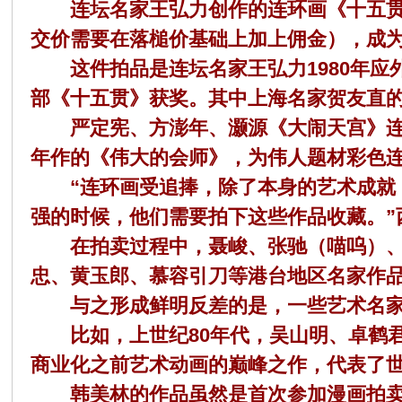
在
连坛名家王弘力创作的连环画《十五贯》水
交价需要在落槌价基础上加上佣金），成
这件拍品是连坛名家王弘力1980年应外
部《十五贯》获奖。其中上海名家贺友直
严定宪、方澎年、灏源《大闹天宫》连环画
年作的《伟大的会师》，为伟人题材彩色连
线
“连环画受追捧，除了本身的艺术成就，
强的时候，他们需要拍下这些作品收藏。
在拍卖过程中，聂峻、张驰（喵呜）、祖
忠、黄玉郎、慕容引刀等港台地区名家作
与之形成鲜明反差的是，一些艺术名家
比如，上世纪80年代，吴山明、卓鹤君应
看
商业化之前艺术动画的巅峰之作，代表了世
韩美林的作品虽然是首次参加漫画拍卖会