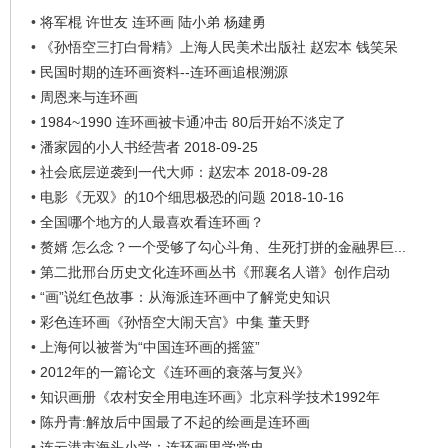
•
将军棍 许世友 连环画 陆小弟 杨建勇
•
《孙悟空三打白骨精》上海人民美术出版社 赵宏本 钱笑呆
•
民国时期的连环画资料--连环画追根溯源
•
周恩来与连环画
•
1984~1990 连环画被卡通冲击 80后开始不淡定了
•
潘家园的小人书经营者 2018-09-25
•
社会底层逆袭到一代大师：赵宏本 2018-09-28
•
电影《无双》的10个细思极恐的问题 2018-10-16
•
全国哪个地方的人最喜欢看连环画？
•
赘婿 怎么念？一个受够了勾心斗角、生死打拼的金融界巨...
•
第二批邢台历史文化连环画丛书《邢襄名人谱》创作启动
•
“画”说红色故事：从海派连环画中了解党史知识
•
彩色连环画《孙悟空大闹天宫》中集 董天野
•
上海何以被誉为“中国连环画的摇篮”
•
2012年的一篇论文《连环画的衰落与复兴》
•
知识画册《农村安全用电连环画》北京科学技术1992年
•
陈丹青:解放后中国最了不起的绘画是连环画
•
连云港市海头小学：连环画里学党史