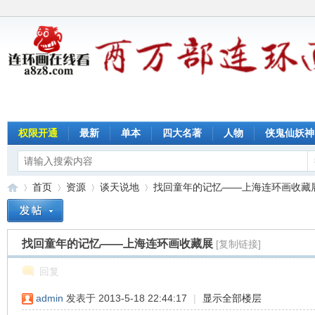
权限开通
最新
单本
四大名著
人物
侠鬼仙妖神
首页
资源
谈天说地
找回童年的记忆——上海连环画收藏
找回童年的记忆——上海连环画收藏展
[复制链接]
连
»
›
›
›
回复
admin
发表于 2013-5-18 22:44:17
|
显示全部楼层