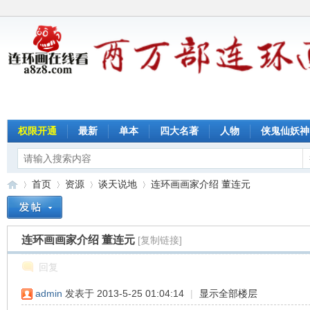
权限开通
最新
单本
四大名著
人物
侠鬼仙妖神
首页
资源
谈天说地
连环画画家介绍 董连元
连环画画家介绍 董连元
[复制链接]
连
»
›
›
›
回复
admin
发表于 2013-5-25 01:04:14
|
显示全部楼层