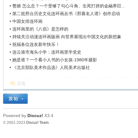
•
赘婿 怎么念？一个受够了勾心斗角、生死打拼的金融界巨...
•
第二批邢台历史文化连环画丛书《邢襄名人谱》创作启动
•
中国女排连环画
•
连环画里的《八佰》是怎样的
•
持续关注动漫连环画版画 向世界展现出中国文化的新想象
•
祝福各位连友新年快乐！
•
连云港市海头小学：连环画里学党史
•
她是谁？一个看小人书的小女孩-1980年摄影
•
《北京部队美术作品选》人民美术出版社
回复
Powered by
Discuz!
X3.4
© 2001-2023
Discuz! Team
.