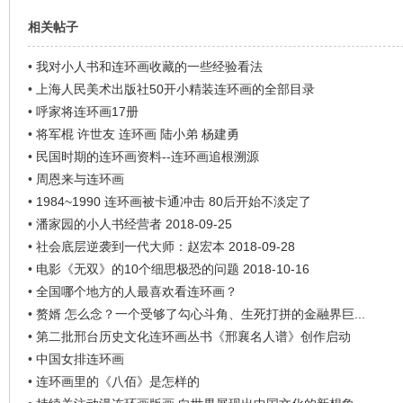
相关帖子
•
我对小人书和连环画收藏的一些经验看法
•
上海人民美术出版社50开小精装连环画的全部目录
•
呼家将连环画17册
•
将军棍 许世友 连环画 陆小弟 杨建勇
•
民国时期的连环画资料--连环画追根溯源
•
周恩来与连环画
•
1984~1990 连环画被卡通冲击 80后开始不淡定了
•
潘家园的小人书经营者 2018-09-25
•
社会底层逆袭到一代大师：赵宏本 2018-09-28
•
电影《无双》的10个细思极恐的问题 2018-10-16
•
全国哪个地方的人最喜欢看连环画？
•
赘婿 怎么念？一个受够了勾心斗角、生死打拼的金融界巨...
•
第二批邢台历史文化连环画丛书《邢襄名人谱》创作启动
•
中国女排连环画
•
连环画里的《八佰》是怎样的