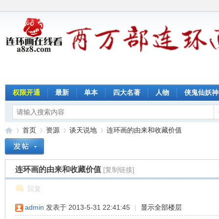
权限开通
最新
单本
四大名著
人物
侠鬼仙妖神
首页
资源
谈天说地
连环画的由来和收藏价值
连环画的由来和收藏价值
[复制链接]
连
»
›
›
›
回复
admin
发表于 2013-5-31 22:41:45
|
显示全部楼层