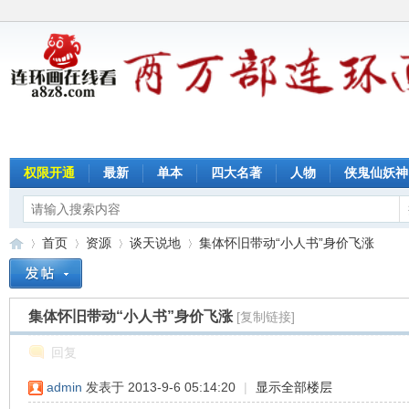
权限开通
最新
单本
四大名著
人物
侠鬼仙妖神
首页
资源
谈天说地
集体怀旧带动“小人书”身价飞涨
集体怀旧带动“小人书”身价飞涨
[复制链接]
连
»
›
›
›
回复
admin
发表于 2013-9-6 05:14:20
|
显示全部楼层