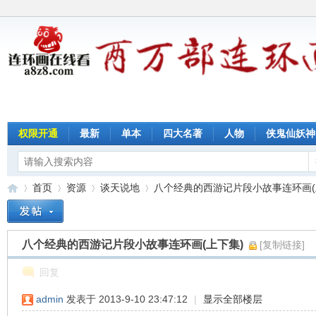
权限开通
最新
单本
四大名著
人物
侠鬼仙妖神
首页
资源
谈天说地
八个经典的西游记片段小故事连环画(上下
八个经典的西游记片段小故事连环画(上下集)
[复制链接]
连
»
›
›
›
回复
admin
发表于 2013-9-10 23:47:12
|
显示全部楼层