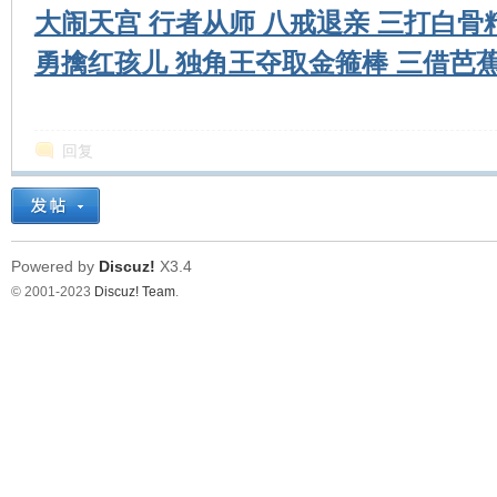
大闹天宫 行者从师 八戒退亲 三打白骨
勇擒红孩儿 独角王夺取金箍棒 三借芭蕉
环
回复
Powered by
Discuz!
X3.4
© 2001-2023
Discuz! Team
.
画