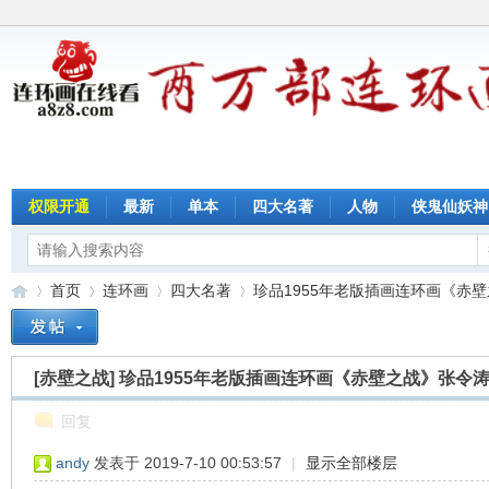
权限开通
最新
单本
四大名著
人物
侠鬼仙妖神
首页
连环画
四大名著
珍品1955年老版插画连环画《赤壁之
[赤壁之战]
珍品1955年老版插画连环画《赤壁之战》张令
连
»
›
›
›
回复
andy
发表于 2019-7-10 00:53:57
|
显示全部楼层