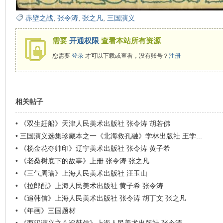
看
赤壁之战
,
张令涛
,
张之凡
,
三国演义
需要
开通权限
查看本站所有资源
您需要
登录
才可以下载或查看，没有账号？
注册
相关帖子
•
《双生赶船》天津人民美术出版社 张令涛 胡若佛
•
三国演义选集珍藏本之一《北海救孔融》学林出版社 王学...
•
《杨金花夺帅印》辽宁美术出版社 张令涛 黄子希
•
《老桑树底下的故事》上册 张令涛 张之凡
•
《三气周瑜》上海人民美术出版社 汪玉山
•
《拉郎配》上海人民美术出版社 黄子希 张令涛
•
《追韩信》上海人民美术出版社 张令涛 胡丁文 张之凡
•
《年画》三国题材