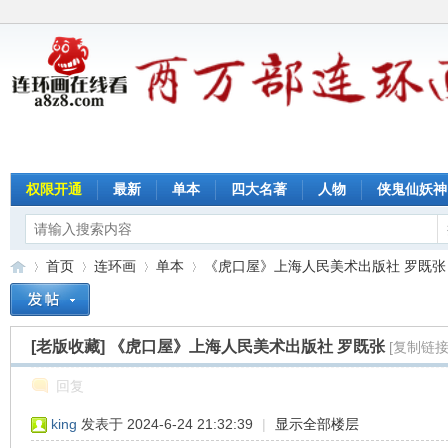
权限开通
最新
单本
四大名著
人物
侠鬼仙妖神
首页
连环画
单本
《虎口屋》上海人民美术出版社 罗既张
[老版收藏]
《虎口屋》上海人民美术出版社 罗既张
[复制链接
连
»
›
›
›
回复
king
发表于 2024-6-24 21:32:39
|
显示全部楼层