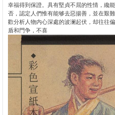
幸福得到保證。具有堅貞不屈的性情，纔
否，認定人們惟有能够去惡揚善，並在艱
歡分析人物内心深處的波澜起伏，却往往
环
盾和門争，不喜
画