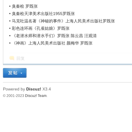
•
臭秦桧 罗既张
•
臭秦桧天津美术出版社1955罗既张
•
马克吐温名著《神秘的事件》上海人民美术出版社罗既张
•
彩色连环画《孔雀姑娘》罗既张
•
《老潜水师和潜水手们》罗既张 陈云昌 汪观清
•
《神画》上海人民美术出版社 颜梅华 罗既张
回复
Powered by
Discuz!
X3.4
© 2001-2023
Discuz! Team
.