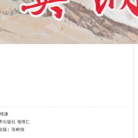
李维康
术出版社 项维仁
绘版）张树德