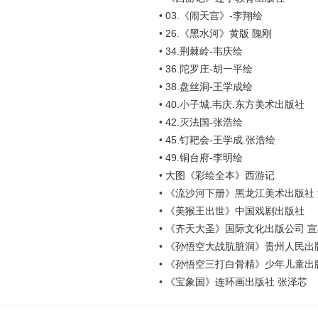
•
03.《闹天宫》-李翔绘
•
26.《黑水河》黄版 隗刚
•
34.荆棘岭-韦庆绘
•
36.陀罗庄-胡一平绘
•
38.盘丝洞-王学成绘
•
40.小子城.韦庆.东方美术出版社
•
42.灭法国-张浩绘
•
45.钉耙会-王学成.张浩绘
•
49.铜台府-李明绘
•
大图《彩绘全本》西游记
•
《流沙河下册》黑龙江美术出版社 沙
•
《美猴王出世》中国戏剧出版社
•
《齐天大圣》国际文化出版公司 宣
•
《孙悟空大战肮脏洞》贵州人民出
•
《孙悟空三打白骨精》少年儿童出
•
《宝象国》连环画出版社 张泽芯