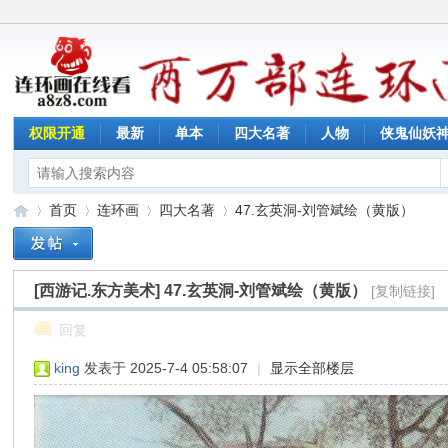
权限开通
最新
单本
四大名著
人物
侠鬼仙妖
首页
连环画
四大名著
47.玄英洞-刘管斌绘（黄版）
[西游记.东方美术]
47.玄英洞-刘管斌绘（黄版）
[复制链接]
连
»
›
›
›
回复
king
发表于 2025-7-4 05:58:07
|
显示全部楼层