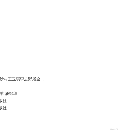
村王玉琪李之野屠全...
羊 潘锦华
版社
版社