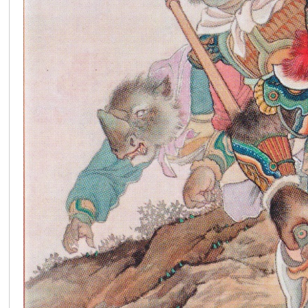
在
线
看