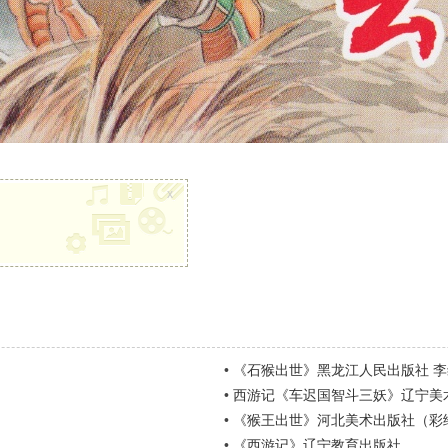
x
•
《石猴出世》黑龙江人民出版社 
•
西游记《车迟国智斗三妖》辽宁美
•
《猴王出世》河北美术出版社（彩
•
《西游记》辽宁教育出版社