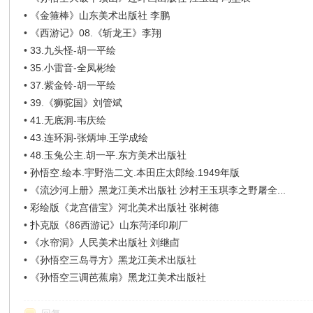
•
《金箍棒》山东美术出版社 李鹏
•
《西游记》08.《斩龙王》李翔
•
33.九头怪-胡一平绘
•
35.小雷音-全凤彬绘
•
37.紫金铃-胡一平绘
•
39.《狮驼国》刘管斌
•
41.无底洞-韦庆绘
•
43.连环洞-张炳坤.王学成绘
•
48.玉兔公主.胡一平.东方美术出版社
•
孙悟空.绘本.宇野浩二文.本田庄太郎绘.1949年版
•
《流沙河上册》黑龙江美术出版社 沙村王玉琪李之野屠全...
•
彩绘版《龙宫借宝》河北美术出版社 张树德
•
扑克版《86西游记》山东菏泽印刷厂
•
《水帘洞》人民美术出版社 刘继卣
•
《孙悟空三岛寻方》黑龙江美术出版社
•
《孙悟空三调芭蕉扇》黑龙江美术出版社