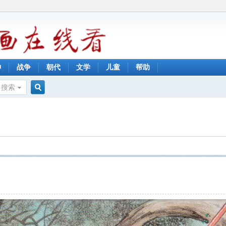
神
战争
朝代
文学
儿童
帮助
搜索
搜
索