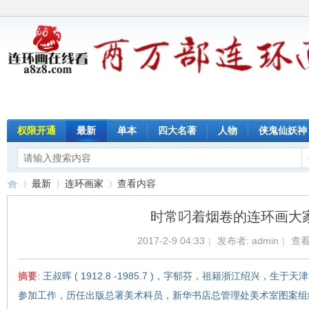
权限开通
最新
单本
四大名著
人物
侠鬼仙妖神
最新
连环画家
查看内容
时常叼着烟卷的连环画大家
2017-2-9 04:33
|
发布者:
admin
|
查看
连
›
›
›
摘要
: 王叔晖 ( 1912.8 -1985.7 )，字郁芬，祖籍浙江绍兴，
参加工作，历任出版总署美术科员，新华书店总管理处美术室图案组