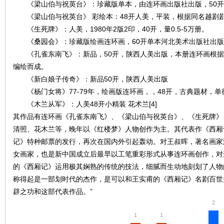
《梁山伯与祝英台》：珍藏版单本，由连环画出版社出版，50开
《梁山伯与祝英台》 彩绘本：48开人美，平装，根据同名越剧
《生死牌》：人美，1980年2版2印，40开，量0.5-5万册。
《桑园会》：珍藏版绘画连环画，60开单本河北美术出版社出版
《孔雀东南飞》：新品，50开，陕西人美出版，本册连环画根据
编绘而成。
《新白娘子传奇》：新品50开，陕西人美出版
《杨门女将》77-79年，绘画版连环画，，48开，古典题材，单
《木兰从军》：人美48开小精装 花术兰[4]
其作品有连环画《孔雀东南飞》、《梁山伯与祝英台》、《生死牌》
清照、花木兰等，晚年以《红楼梦》人物创作为主。其代表作《西厢
记》特种邮票的发行，再次在国内外引起轰动。对王叔晖，著名画家
女画家，也是新中国成立后最早以工笔重彩形式从事连环画创作，对
的《西厢记》运用极其娴熟的传统的技法，细腻而生动地刻划了人物
称得起是一部划时代的杰作，是可以和王实甫的《西厢记》名剧百世
辟之功和这部代表作品。”
2
1
1