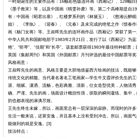
一时期诞生的主要作品有：16幅彩色版连环画《西厢记》、128幅
看
《墨子救宋》等，以及中国画《晴雯补袭》等。第二个高峰期是自197
有：中国画《昭君出塞》，红楼梦系列的《林黛玉》、《憨湘云醉眠
姐》、《李纨》、《迎春》、《元春》及未完成的绝笔之作《惜春作
画《杨门女将》等。王叔晖先生的连环画作品《西厢记》荣获了第一
中华人民共和国邮电部于1983年2月21日，发行了以《西厢记》为蓝
艳”、“听琴”、“佳期”和“长亭”。该套邮票获得1983年最佳特种邮票
英国《集邮周刊》和英国《外国邮票》月刊评选的最佳中国邮票等奖
风格画意：
王叔晖先生的画意、风格主要是大胆地借鉴西方绘画的技法，既能够
传统文化的精髓。当代著名著名工笔画家—学生牛文霞评价先生的工
湛、细腻、潇洒、流畅，色彩典雅、清新，仕女造型优美，人物清秀
确、严谨。先生的画，场面设计概括性强，抓取的瞬间凝练、集中，
韵也都表现的淋漓尽致。
王先生终生未嫁，所以，画面里总有一层深深的寂静。而现时的许多
生活一般来说，还算安逸，并且基本上没有受到冲击。所以，画面气
能做到的就是安逸。[3]
技法特点：