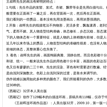
王叔晖先生的画法有鲜明的特点：
1.勾线：先生作品的发髻、发式、衣裙、飘带等全是先用白描勾出
般需要在正面画了一遍之后，再在背面画一次，然后再在正面画。
我们看到的一些赝品，基本没有先用淡墨画出，再用浓墨强调的。
2.开脸：叔晖先生的线描笔法不拘物形，灵活多变，飘逸潇洒，老
气，柔而不媚。其人物造型结构准确，体态修长，步态沉稳，形态潇
下的人物体态有一个重要特征，就是人物的上体稍微向前倾，但是人
近几年以来市场上的赝品，人物造型结构的准确性很差，也没有人物
前倾的体态，其整体重心也失衡了。
3. 着色：叔晖先生的画，画面绚丽典雅、清静自然。而且色彩都十
和谐、统一。一般来说先生作品的用色都十分丰富，画面的色彩达百
色又仅有廖廖的二三十种。先生的渲染、罩色有时需要进行数遍。经
是由浅到深施数次。色彩上自浅到深的过渡，是靠水来调节的。
伪作就难以施用如此多种类的颜色了。我们所能看到的伪作，大多数
过30种的。
《西厢记》32开本人美出版
《西厢记》创作了128幅本的白描连环画，原稿共有118幅，仅存于
《王叔晖连环画作品选》：人美出版32开，2009.10，第一版一