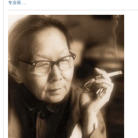
专业画 ...
环
画