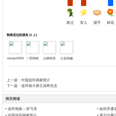
路过
雷人
握手
鲜花
刚表态过的朋友 (
4 人
)
xiaogu5688
一堂锦艳
山姆老叔
心远地偏
上一篇：
中国连环画家简介
下一篇：
连环画大师王叔晖先生
相关阅读
•
连环画家---宋飞等
•
如何开通全部
permissio
•
中国连环画家简介
•
用户注册