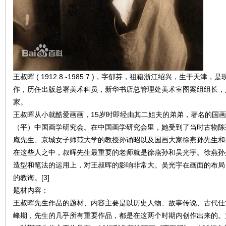
在
王叔晖 ( 1912.8 -1985.7 )，字郁芬，祖籍浙江绍兴，生于天
作，历任出版总署美术科员，新华书店总管理处美术室图案组组长，
家。
王叔晖从小就酷爱画画，15岁时即经由其二姐夫的弟弟，著名的国
（平）中国画学研究会。在中国画学研究会里，她受到了当时古物陈
线
庵先生、京城女子师范大学的教授孙诵昭以及国画大家徐燕孙先生和
在这些人之中，叔晖先生最重要的老师就是徐燕孙和吴光宇。徐燕孙
造型和笔法的运用上，对王叔晖的影响非常大。吴光宇在画面的布局
的教诲。[3]
题材内容：
王叔晖先生作品的题材、内容主要是以历史人物、故事传说、古代仕
峰期，先生的几乎所有重要作品，都是在这两个时期内创作出来的。第一