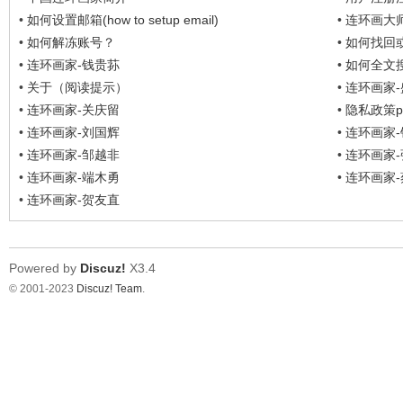
•
如何设置邮箱(how to setup email)
•
连环画大
•
如何解冻账号？
•
如何找回或重
•
连环画家-钱贵荪
•
如何全文搜
search)
•
关于（阅读提示）
•
连环画家
•
连环画家-关庆留
•
隐私政策priv
•
连环画家-刘国辉
•
连环画家
•
连环画家-邹越非
•
连环画家
•
连环画家-端木勇
•
连环画家
•
连环画家-贺友直
Powered by
Discuz!
X3.4
© 2001-2023
Discuz! Team
.