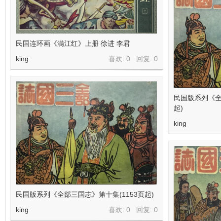
民国连环画《满江红》上册 徐进 李君
king
喜欢: 0 回复:
0
民国版系列《全
起)
king
民国版系列《全部三国志》第十集(1153页起)
king
喜欢: 0 回复:
0