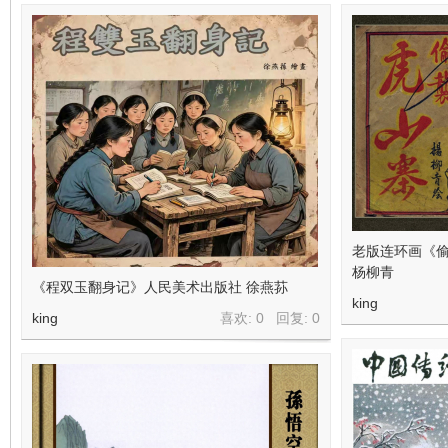
在
老版连环画《
线
杨柳青
《程双玉翻身记》人民美术出版社 徐燕荪
king
king
喜欢: 0 回复:
0