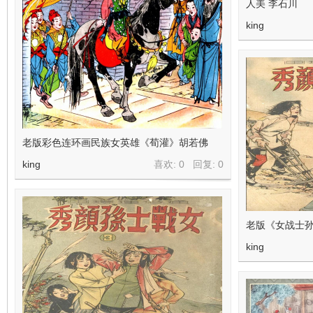
人美 李石川
king
老版彩色连环画民族女英雄《荀灌》胡若佛
king
喜欢: 0 回复:
0
老版《女战士孙
king