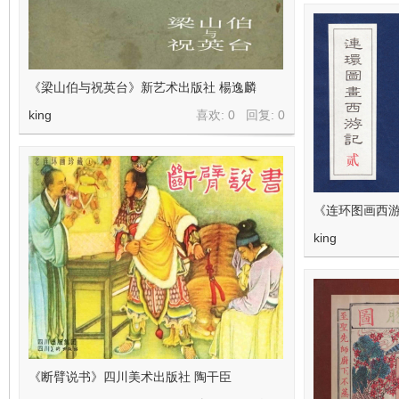
《梁山伯与祝英台》新艺术出版社 楊逸麟
king
喜欢: 0 回复:
0
《连环图画西
king
《断臂说书》四川美术出版社 陶干臣