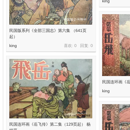
king
民国版系列《全部三国志》第六集 （641页
起）
king
喜欢: 0 回复:
0
民国连环画《岳
king
民国连环画《岳飞传》第二集（129页起） 杨