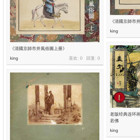
《清國京師市
king
《清國京師市井風俗圖上册》
king
喜欢: 0 回复:
0
老版经典连环画
若佛
king