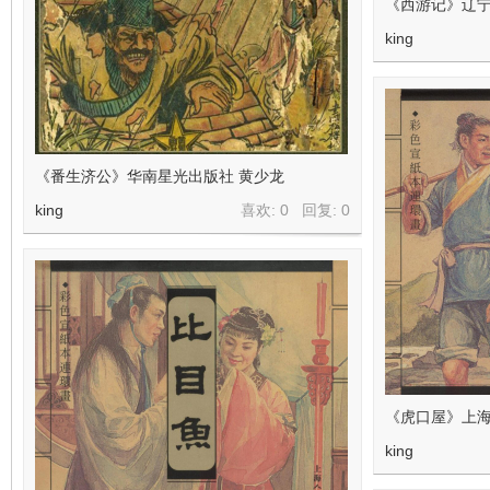
《西游记》辽
king
《番生济公》华南星光出版社 黄少龙
king
喜欢: 0 回复:
0
《虎口屋》上海
king