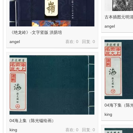
古本插图元明清
angel
《绝龙岭》-文字竖版 洪荫培
angel
喜欢: 0 回复:
0
04海下集（陈
king
04海上集（陈光镒绘画）
king
喜欢: 0 回复:
0