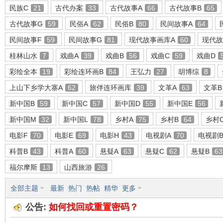
民族C
21
古代办案
33
古代故事A
66
古代故事B
65
古代故事G
59
民俗A
62
民俗B
80
民间故事A
64
民间故事F
59
民间故事G
81
现代故事画库A
60
现代故
环
桂林山水
7
戏曲A
39
戏曲B
56
戏曲C
59
戏曲D
彩绘全本
19
彩绘连环画B
84
王弘力
27
胡博综
8
上山下乡学大寨A
62
旅伴连环画库
39
文革A
63
文革B
新中国B
59
新中国C
57
新中国D
55
新中国E
56
新中国M
32
新中国L
78
乡村A
75
乡村B
64
乡村
电影F
70
电影E
69
电影H
43
电视剧A
70
电视剧
画
科普B
43
科普A
60
悬疑A
63
悬疑C
62
悬疑B
63
福尔摩斯
13
山西旅游
26
全部主题
最新
热门
热帖
精华
更多
公告:
如何找回或重置密码？