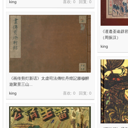
king
喜欢: 0 回复:
0
《谨遵圣谕辟邪
（周振汉）
king
《画传剪灯新话》太虚司法傳牡丹燈記滕穆醉
遊聚景三山...
king
喜欢: 0 回复:
0