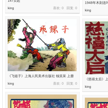
147页起
1948年木刻
king
喜欢: 0 回复:
0
king
《飞链子》上海人民美术出版社 钱笑呆 上册
《慈禧太后》上
king
喜欢: 0 回复:
0
king