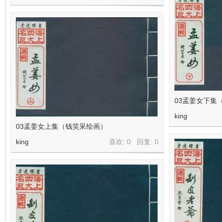
03孟姜女下集
king
03孟姜女上集（钱笑呆绘画）
king
喜欢: 0 回复:
0