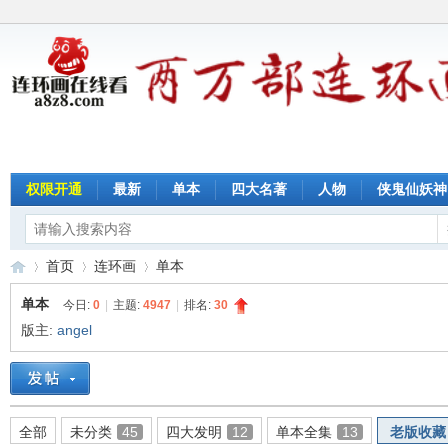
权限开通
最新
单本
四大名著
人物
侠鬼仙妖神
首页
连环画
单本
单本
今日:
0
|
主题:
4947
|
排名:
30
版主:
angel
连
»
›
›
全部
未分类
45
四大发明
12
单本全集
13
老版收藏