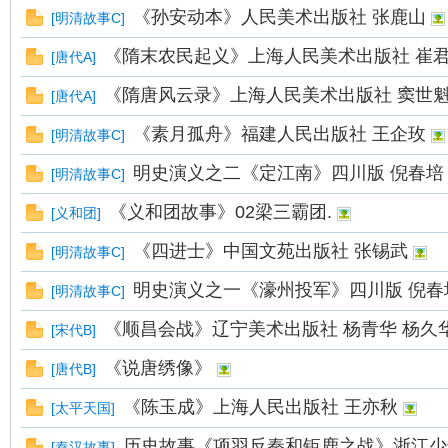
《孙安动本》人民美术出版社 张鹿山
[
明清故事C
]
《隋末农民起义》上海人民美术出版社 崔
[
唐代A
]
《隋唐风云录》上海人民美术出版社 窦世
[
唐代A
]
《素月孤舟》福建人民出版社 王企玫
[
明清故事C
]
明史演义之二《定江南》四川版 倪春培
[
明清故事C
]
《义和团故事》02梁三霸团.
[
义和团
]
《四进士》中国文苑出版社 张锡武
[
明清故事C
]
明史演义之一《濠州投军》四川版 倪春
[
明清故事C
]
《顺昌会战》辽宁美术出版社 杨青华 杨久
[
宋代B
]
《说唐绣像》
[
唐代B
]
《陈玉成》上海人民出版社 王亦秋
[
太平天国
]
历史故事《项羽反秦和钜鹿之战》浙江少
[
秦汉故事
]