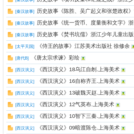
历史故事《陈胜、吴广起义和张楚政权》浙
[
秦汉故事
]
历史故事《统一货币、度量衡和文字》浙
[
秦汉故事
]
历史故事《焚书坑儒》浙江少年儿童出版社
[
秦汉故事
]
《侍王的故事》江苏美术出版社 徐修余
[
太平天国
]
《唐太宗求谏》彩绘
[
唐代B
]
《西汉演义》18乌江自刎.上海美术
[
西汉演义
]
《西汉演义》16自称齐王.上海美术
[
西汉演义
]
《西汉演义》13破魏灭赵.上海美术
[
西汉演义
]
《西汉演义》12气英布.上海美术
[
西汉演义
]
《西汉演义》10智下三秦.上海美术
[
西汉演义
]
《西汉演义》09暗渡陈仓.上海美术
[
西汉演义
]