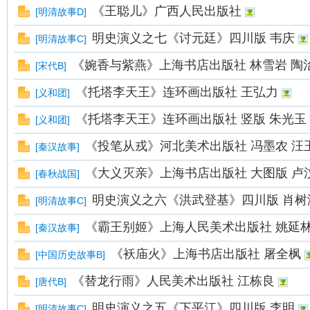
看
《王聪儿》广西人民出版社
[
明清故事D
]
明史演义之七《讨元廷》四川版 韦庆
[
明清故事C
]
《婉香与紫燕》上海书店出版社 林雪岩 陶
[
宋代B
]
《托塔李天王》连环画出版社 王弘力
[
义和团
]
《托塔李天王》连环画出版社 竖版 朱光玉
[
义和团
]
《投笔从戎》河北美术出版社 冯墨农 汪
[
秦汉故事
]
《大义灭亲》上海书店出版社 大图版 卢
[
春秋战国
]
明史演义之六《洪武登基》四川版 肖树
[
明清故事C
]
《霸王别姬》上海人民美术出版社 姚延
[
秦汉故事
]
《袄庙火》上海书店出版社 屠全枫
[
中国历史故事B
]
《替龙行雨》人民美术出版社 江栋良
[
唐代B
]
明史演义之五《下平江》四川版 李明
[
明清故事C
]