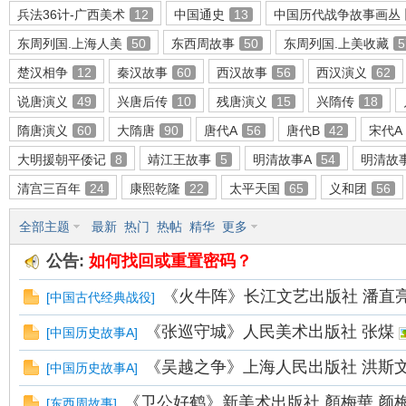
兵法36计-广西美术
12
中国通史
13
中国历代战争故事画丛
东周列国.上海人美
50
东西周故事
50
东周列国.上美收藏
5
楚汉相争
12
秦汉故事
60
西汉故事
56
西汉演义
62
环
说唐演义
49
兴唐后传
10
残唐演义
15
兴隋传
18
隋唐演义
60
大隋唐
90
唐代A
56
唐代B
42
宋代A
大明援朝平倭记
8
靖江王故事
5
明清故事A
54
明清故
清宫三百年
24
康熙乾隆
22
太平天国
65
义和团
56
全部主题
最新
热门
热帖
精华
更多
公告:
如何找回或重置密码？
画
《火牛阵》长江文艺出版社 潘直
[
中国古代经典战役
]
《张巡守城》人民美术出版社 张煤
[
中国历史故事A
]
《吴越之争》上海人民出版社 洪斯文
[
中国历史故事A
]
《卫公好鹤》新美术出版社 顏梅華 颜
[
东西周故事
]