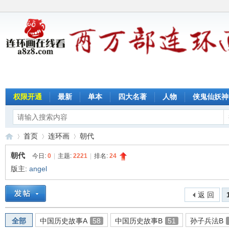
权限开通
最新
单本
四大名著
人物
侠鬼仙妖神
首页
连环画
朝代
朝代
今日:
0
|
主题:
2221
|
排名:
24
版主:
angel
连
»
›
›
返 回
全部
中国历史故事A
58
中国历史故事B
51
孙子兵法B