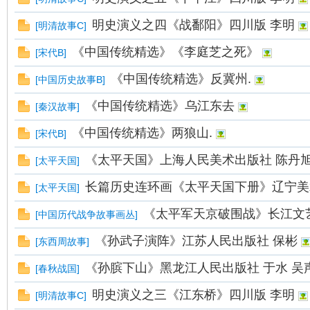
明史演义之四《战鄱阳》四川版 李明
[
明清故事C
]
《中国传统精选》《李庭芝之死》
[
宋代B
]
《中国传统精选》反冀州.
[
中国历史故事B
]
《中国传统精选》乌江东去
[
秦汉故事
]
《中国传统精选》两狼山.
[
宋代B
]
《太平天国》上海人民美术出版社 陈丹
[
太平天国
]
长篇历史连环画《太平天国下册》辽宁美
[
太平天国
]
《太平军天京破围战》长江文
[
中国历代战争故事画丛
]
《孙武子演阵》江苏人民出版社 保彬
[
东西周故事
]
《孙膑下山》黑龙江人民出版社 于水 吴
[
春秋战国
]
明史演义之三《江东桥》四川版 李明
[
明清故事C
]