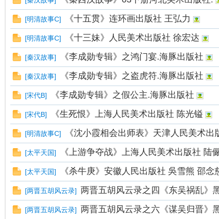
[
秦汉故事
]
《十五贯》连环画出版社 王弘力
[
明清故事C
]
《十三妹》人民美术出版社 徐宏达
[
明清故事C
]
《李成勋专辑》之鸿门宴.海豚出版社
[
秦汉故事
]
《李成勋专辑》之盗虎符.海豚出版社
[
秦汉故事
]
《李成勋专辑》之假公主.海豚出版社
[
宋代B
]
《生死恨》上海人民美术出版社 陈光镒
[
宋代B
]
《沈小霞相会出师表》天津人民美术出版
[
明清故事C
]
《上游争夺战》上海人民美术出版社 陆
[
太平天国
]
《杀牛庚》安徽人民出版社 吳雪熊 邵念
[
太平天国
]
两晋五胡风云录之四《东吴祸乱》
[
两晋五胡风云录
]
两晋五胡风云录之六《谋吴归晋》
[
两晋五胡风云录
]