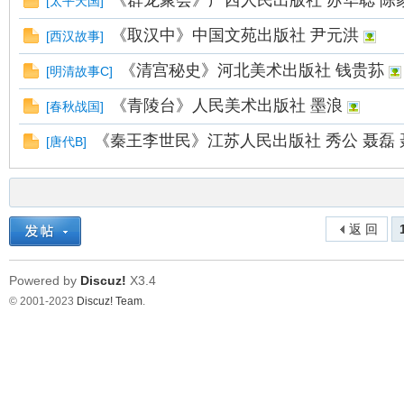
《群龙聚会》广西人民出版社 苏华聪 陈
[
太平天国
]
《取汉中》中国文苑出版社 尹元洪
[
西汉故事
]
《清宫秘史》河北美术出版社 钱贵荪
[
明清故事C
]
《青陵台》人民美术出版社 墨浪
[
春秋战国
]
《秦王李世民》江苏人民出版社 秀公 聂磊 
[
唐代B
]
返 回
Powered by
Discuz!
X3.4
© 2001-2023
Discuz! Team
.