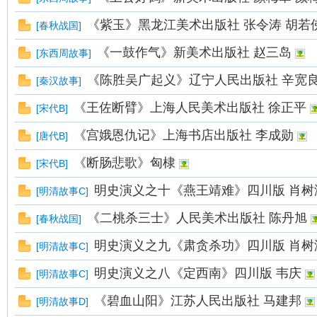
《紫玉》黑龙江美术出版社 张令涛 胡若
[
春秋战国
]
在
《一鼓作气》新美术出版社 赵三岛
[
东西周故事
]
《陈胜吴广起义》辽宁人民出版社 辛宽良
[
秦汉故事
]
《王佐断臂》上海人民美术出版社 徐正平
[
宋代B
]
《宫娥恩仇记》上海书店出版社 李成勋
[
唐代B
]
《断肠悲歌》匈棣
[
宋代B
]
线
明史演义之十《燕王靖难》四川版 肖树
[
明清故事C
]
《二桃杀三士》人民美术出版社 陈丹旭
[
春秋战国
]
明史演义之九《肃贪杀功》四川版 肖树
[
明清故事C
]
明史演义之八《定西南》四川版 韦庆
[
明清故事C
]
《碧血山阳》江苏人民出版社 马建邦
[
明清故事D
]