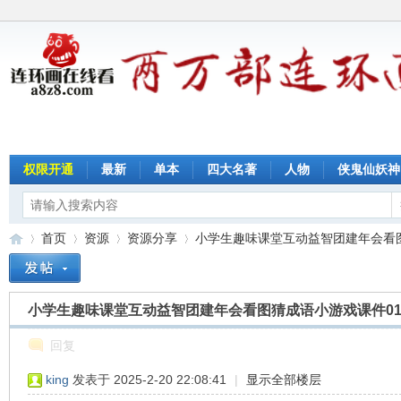
权限开通
最新
单本
四大名著
人物
侠鬼仙妖神
首页
资源
资源分享
小学生趣味课堂互动益智团建年会看图猜
小学生趣味课堂互动益智团建年会看图猜成语小游戏课件0
连
»
›
›
›
回复
king
发表于 2025-2-20 22:08:41
|
显示全部楼层