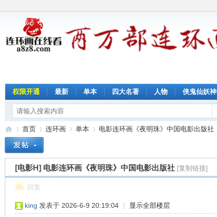
权限开通
最新
单本
四大名著
人物
侠鬼仙妖神
首页
连环画
单本
电影连环画《夜明珠》中国电影出版社
[电影H]
电影连环画《夜明珠》中国电影出版社
[复制链接]
连
»
›
›
›
回复
king
发表于 2026-6-9 20:19:04
|
显示全部楼层