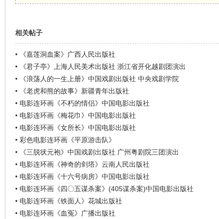
相关帖子
•
《嘉莲洞血案》广西人民出版社
•
《君子亭》上海人民美术出版社 浙江省开化越剧团演出
•
《浪荡人的一生上册》中国戏剧出版社 中央戏剧学院
•
《老虎和熊的故事》新疆青年出版社
•
电影连环画《不朽的情侣》中国电影出版社
•
电影连环画《梅花巾》中国电影出版社
•
电影连环画《女所长》中国电影出版社
•
彩色电影连环画《平原游击队》
•
《三脱状元袍》中国戏剧出版社 广州粤剧院三团演出
•
电影连环画《神奇的剑塔》云南人民出版社
•
电影连环画《十六号病房》中国电影出版社
•
电影连环画《四〇五谋杀案》(405谋杀案)中国电影出版社
•
电影连环画《铁面人》花城出版社
•
电影连环画《血冤》广播出版社