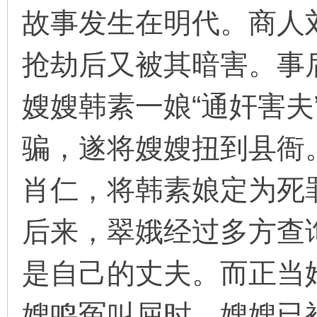
故事发生在明代。商人
抢劫后又被其暗害。事
环
嫂嫂韩素一娘“通奸害夫
骗，遂将嫂嫂扭到县衙
肖仁，将韩素娘定为死
画
后来，翠娥经过多方查
是自己的丈夫。而正当
嫂鸣冤叫屈时，嫂嫂已