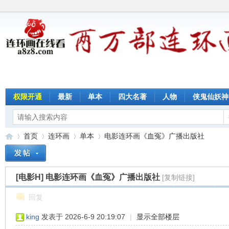
权限开通
最新
单本
四大名著
人物
侠鬼仙妖神
首页
连环画
单本
电影连环画《血冤》广播出版社
[电影H]
电影连环画《血冤》广播出版社
[复制链接]
连
»
›
›
›
回复
king
发表于 2026-6-9 20:19:07
|
显示全部楼层