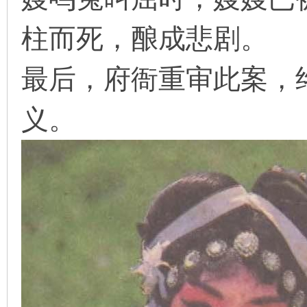
柱而死，酿成悲剧。
在
最后，府衙重审此案，
义。
线