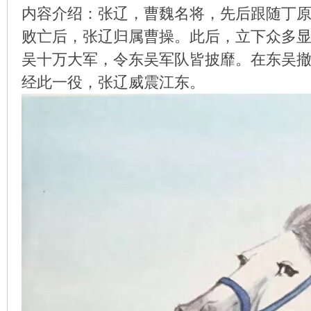
内容介绍：张辽，曹魏名将，先后跟随丁
败亡后，张辽归属曹操。此后，立下众多
吴十万大军，令东吴军队皆披靡。在东吴
环
经此一役，张辽威震江东。
画